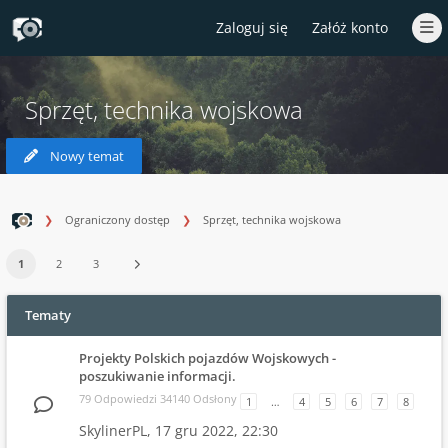
Zaloguj się
Załóż konto
Sprzęt, technika wojskowa
Nowy temat
Ograniczony dostęp
Sprzęt, technika wojskowa
1
2
3
Tematy
Projekty Polskich pojazdów Wojskowych -
poszukiwanie informacji.
79 Odpowiedzi 34140 Odsłony
1
…
4
5
6
7
8
SkylinerPL,
17 gru 2022, 22:30