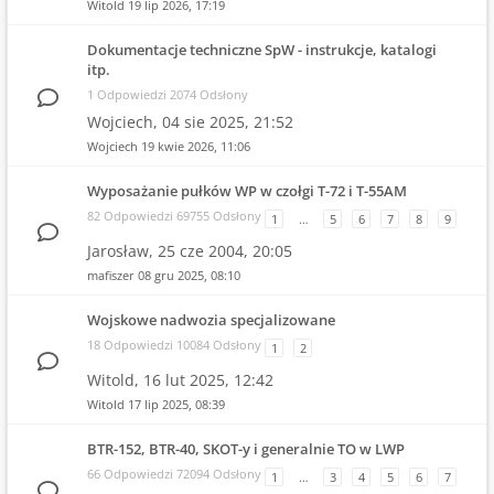
Witold
19 lip 2026, 17:19
Dokumentacje techniczne SpW - instrukcje, katalogi
itp.
1 Odpowiedzi 2074 Odsłony
Wojciech,
04 sie 2025, 21:52
Wojciech
19 kwie 2026, 11:06
Wyposażanie pułków WP w czołgi T-72 i T-55AM
82 Odpowiedzi 69755 Odsłony
1
…
5
6
7
8
9
Jarosław,
25 cze 2004, 20:05
mafiszer
08 gru 2025, 08:10
Wojskowe nadwozia specjalizowane
18 Odpowiedzi 10084 Odsłony
1
2
Witold,
16 lut 2025, 12:42
Witold
17 lip 2025, 08:39
BTR-152, BTR-40, SKOT-y i generalnie TO w LWP
66 Odpowiedzi 72094 Odsłony
1
…
3
4
5
6
7