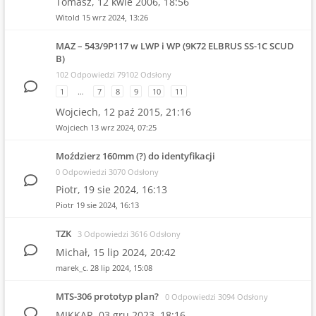
Tomasz,
12 kwie 2006, 18:56
Witold
15 wrz 2024, 13:26
MAZ – 543/9P117 w LWP i WP (9K72 ELBRUS SS-1C SCUD
B)
102 Odpowiedzi 79102 Odsłony
1
…
7
8
9
10
11
Wojciech,
12 paź 2015, 21:16
Wojciech
13 wrz 2024, 07:25
Moździerz 160mm (?) do identyfikacji
0 Odpowiedzi 3070 Odsłony
Piotr,
19 sie 2024, 16:13
Piotr
19 sie 2024, 16:13
TZK
3 Odpowiedzi 3616 Odsłony
Michał,
15 lip 2024, 20:42
marek_c.
28 lip 2024, 15:08
MTS-306 prototyp plan?
0 Odpowiedzi 3094 Odsłony
MIKKAR,
03 gru 2023, 18:16