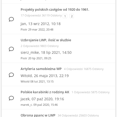
Projekty polskich czołgów od 1920 do 1961.
17 Odpowiedzi 36119 Odsłony
1
2
Jan,
13 wrz 2012, 10:18
Piotr
29 mar 2022, 20:48
Uzbrojenie LWP, ilość w służbie
2 Odpowiedzi 9803 Odsłony
sierz_mike,
18 lip 2021, 14:50
Piotr
20 lip 2021, 09:25
Artyleria samobieżna WP
4 Odpowiedzi 16875 Odsłony
Witold,
26 maja 2013, 22:19
Witold
08 lut 2021, 13:15
Polskie karabinki z rodziny AK
1 Odpowiedzi 5875 Odsłony
Jacek,
07 paź 2020, 19:16
marek_c.
09 paź 2020, 15:46
Obrona ppanc w LWP
34 Odpowiedzi 25603 Odsłony