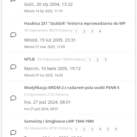
Gość,
20 sty 2004, 13:32
Witold
14 lip 2025, 11:19
Haubica 2S1 "Goździk"-historia wprowadzania do WP
38 Odpowiedzi 48270 Odsłony
1
2
3
4
Witold,
19 lut 2009, 23:31
Witold
27 mar 2025, 12:09
MTLB
29 Odpowiedzi 78304 Odsłony
1
2
3
Marcin,
10 kwie 2005, 19:12
Witold
07 lut 2025, 14:20
Modyfikacja BRDM-2 z radarem pola walki PSNR-5
0 Odpowiedzi 2722 Odsłony
lna,
27 paź 2024, 08:01
lna
27 paź 2024, 08:01
Samoloty i śmigłowce LWP 1944-1989
56 Odpowiedzi 45747 Odsłony
1
2
3
4
5
6