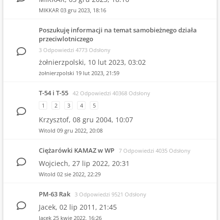
MIKKAR
03 gru 2023, 18:16
Poszukuję informacji na temat samobieżnego działa
przeciwlotniczego
3 Odpowiedzi 4773 Odsłony
żołnierzpolski,
10 lut 2023, 03:02
żołnierzpolski
19 lut 2023, 21:59
T-54 i T-55
42 Odpowiedzi 40368 Odsłony
1
2
3
4
5
Krzysztof,
08 gru 2004, 10:07
Witold
09 gru 2022, 20:08
Ciężarówki KAMAZ w WP
7 Odpowiedzi 4035 Odsłony
Wojciech,
27 lip 2022, 20:31
Witold
02 sie 2022, 22:29
PM-63 Rak
3 Odpowiedzi 9521 Odsłony
Jacek,
02 lip 2011, 21:45
Jacek
25 kwie 2022, 16:26