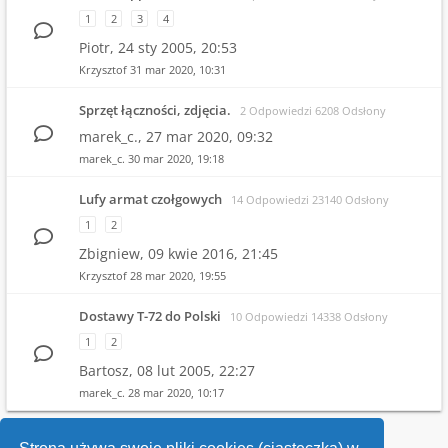
1
2
3
4
Piotr,
24 sty 2005, 20:53
Krzysztof
31 mar 2020, 10:31
Sprzęt łączności, zdjęcia.
2 Odpowiedzi 6208 Odsłony
marek_c.,
27 mar 2020, 09:32
marek_c.
30 mar 2020, 19:18
Lufy armat czołgowych
14 Odpowiedzi 23140 Odsłony
1
2
Zbigniew,
09 kwie 2016, 21:45
Krzysztof
28 mar 2020, 19:55
Dostawy T-72 do Polski
10 Odpowiedzi 14338 Odsłony
1
2
Bartosz,
08 lut 2005, 22:27
marek_c.
28 mar 2020, 10:17
1
2
3