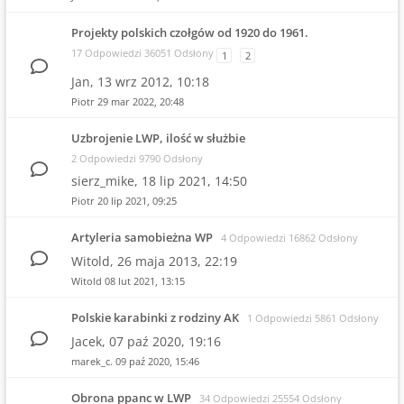
Projekty polskich czołgów od 1920 do 1961.
17 Odpowiedzi 36051 Odsłony
1
2
Jan,
13 wrz 2012, 10:18
Piotr
29 mar 2022, 20:48
Uzbrojenie LWP, ilość w służbie
2 Odpowiedzi 9790 Odsłony
sierz_mike,
18 lip 2021, 14:50
Piotr
20 lip 2021, 09:25
Artyleria samobieżna WP
4 Odpowiedzi 16862 Odsłony
Witold,
26 maja 2013, 22:19
Witold
08 lut 2021, 13:15
Polskie karabinki z rodziny AK
1 Odpowiedzi 5861 Odsłony
Jacek,
07 paź 2020, 19:16
marek_c.
09 paź 2020, 15:46
Obrona ppanc w LWP
34 Odpowiedzi 25554 Odsłony