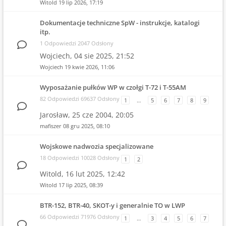
Witold
19 lip 2026, 17:19
Dokumentacje techniczne SpW - instrukcje, katalogi
itp.
1 Odpowiedzi 2047 Odsłony
Wojciech,
04 sie 2025, 21:52
Wojciech
19 kwie 2026, 11:06
Wyposażanie pułków WP w czołgi T-72 i T-55AM
82 Odpowiedzi 69637 Odsłony
1
…
5
6
7
8
9
Jarosław,
25 cze 2004, 20:05
mafiszer
08 gru 2025, 08:10
Wojskowe nadwozia specjalizowane
18 Odpowiedzi 10028 Odsłony
1
2
Witold,
16 lut 2025, 12:42
Witold
17 lip 2025, 08:39
BTR-152, BTR-40, SKOT-y i generalnie TO w LWP
66 Odpowiedzi 71976 Odsłony
1
…
3
4
5
6
7