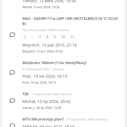
Tomasz,
12 kwie 2006, 18:56
Witold
15 wrz 2024, 13:26
MAZ – 543/9P117 w LWP i WP (9K72 ELBRUS SS-1C SCUD
B)
102 Odpowiedzi 78984 Odsłony
1
…
7
8
9
10
11
Wojciech,
12 paź 2015, 21:16
Wojciech
13 wrz 2024, 07:25
Moździerz 160mm (?) do identyfikacji
0 Odpowiedzi 3051 Odsłony
Piotr,
19 sie 2024, 16:13
Piotr
19 sie 2024, 16:13
TZK
3 Odpowiedzi 3598 Odsłony
Michał,
15 lip 2024, 20:42
marek_c.
28 lip 2024, 15:08
MTS-306 prototyp plan?
0 Odpowiedzi 3084 Odsłony
MIKKAR,
03 gru 2023, 18:16