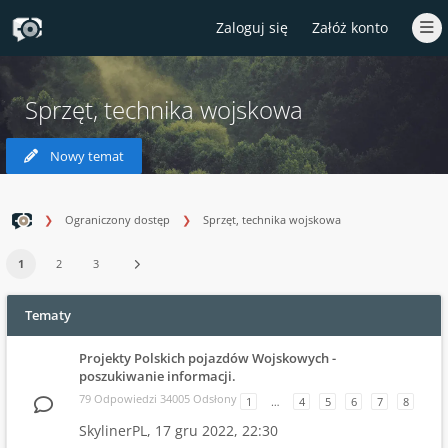
Zaloguj się
Załóż konto
Sprzęt, technika wojskowa
Nowy temat
Ograniczony dostęp
Sprzęt, technika wojskowa
1
2
3
Tematy
Projekty Polskich pojazdów Wojskowych -
poszukiwanie informacji.
79 Odpowiedzi 34005 Odsłony
1
…
4
5
6
7
8
SkylinerPL,
17 gru 2022, 22:30