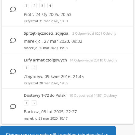
1
2
3
4
Piotr,
24 sty 2005, 20:53
Krzysztof
31 mar 2020, 10:31
Sprzęt łączności, zdjęcia.
2 Odpowiedzi 6201 Odsłony
marek_c.,
27 mar 2020, 09:32
marek_c.
30 mar 2020, 19:18
Lufy armat czołgowych
14 Odpowiedzi 23110 Odsłony
1
2
Zbigniew,
09 kwie 2016, 21:45
Krzysztof
28 mar 2020, 19:55
Dostawy T-72 do Polski
10 Odpowiedzi 14301 Odsłony
1
2
Bartosz,
08 lut 2005, 22:27
marek_c.
28 mar 2020, 10:17
1
2
3