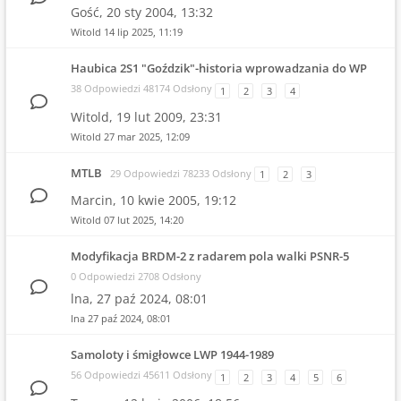
Gość,
20 sty 2004, 13:32
Witold
14 lip 2025, 11:19
Haubica 2S1 "Goździk"-historia wprowadzania do WP
38 Odpowiedzi 48174 Odsłony
1
2
3
4
Witold,
19 lut 2009, 23:31
Witold
27 mar 2025, 12:09
MTLB
29 Odpowiedzi 78233 Odsłony
1
2
3
Marcin,
10 kwie 2005, 19:12
Witold
07 lut 2025, 14:20
Modyfikacja BRDM-2 z radarem pola walki PSNR-5
0 Odpowiedzi 2708 Odsłony
lna,
27 paź 2024, 08:01
lna
27 paź 2024, 08:01
Samoloty i śmigłowce LWP 1944-1989
56 Odpowiedzi 45611 Odsłony
1
2
3
4
5
6