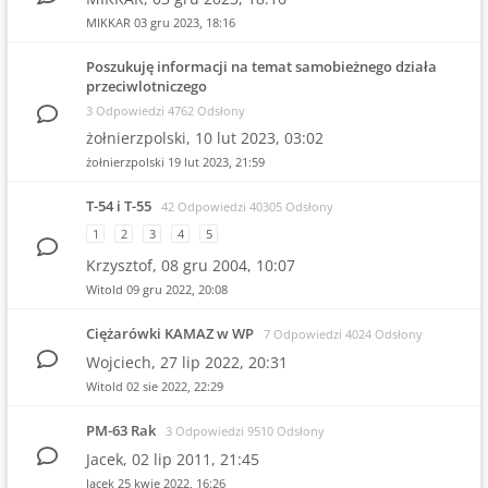
MIKKAR
03 gru 2023, 18:16
Poszukuję informacji na temat samobieżnego działa
przeciwlotniczego
3 Odpowiedzi 4762 Odsłony
żołnierzpolski,
10 lut 2023, 03:02
żołnierzpolski
19 lut 2023, 21:59
T-54 i T-55
42 Odpowiedzi 40305 Odsłony
1
2
3
4
5
Krzysztof,
08 gru 2004, 10:07
Witold
09 gru 2022, 20:08
Ciężarówki KAMAZ w WP
7 Odpowiedzi 4024 Odsłony
Wojciech,
27 lip 2022, 20:31
Witold
02 sie 2022, 22:29
PM-63 Rak
3 Odpowiedzi 9510 Odsłony
Jacek,
02 lip 2011, 21:45
Jacek
25 kwie 2022, 16:26