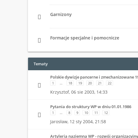
Garnizony
Formacje specjalne i pomocnicze
Tematy
Polskie dywizje pancerne i zmechanizowane 1
1
…
18
19
20
21
22
Krzysztof,
06 sie 2003, 14:33
Pytania do struktury WP w dniu 01.01.1986
1
…
8
9
10
11
12
Jarosław,
12 sty 2004, 21:58
Artyleria naziemna WP - rozwój organizacyjn