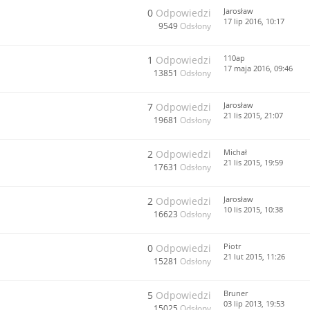
Jarosław
0
Odpowiedzi
17 lip 2016, 10:17
9549
Odsłony
110ap
1
Odpowiedzi
17 maja 2016, 09:46
13851
Odsłony
Jarosław
7
Odpowiedzi
21 lis 2015, 21:07
19681
Odsłony
Michał
2
Odpowiedzi
21 lis 2015, 19:59
17631
Odsłony
Jarosław
2
Odpowiedzi
10 lis 2015, 10:38
16623
Odsłony
Piotr
0
Odpowiedzi
21 lut 2015, 11:26
15281
Odsłony
Bruner
5
Odpowiedzi
03 lip 2013, 19:53
15025
Odsłony