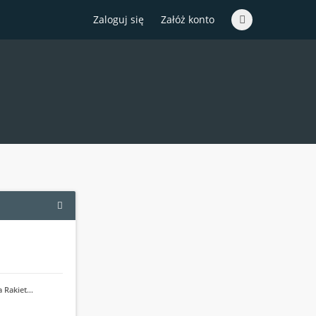
Zaloguj się
Załóż konto
a Rakiet…