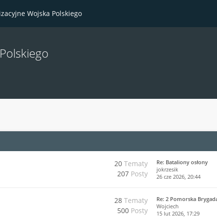
izacyjne Wojska Polskiego
 Polskiego
Re: Bataliony osłony
20
Tematy
jokrzesik
207
Posty
26 cze 2026, 20:44
Re: 2 Pomorska Brygad
28
Tematy
Wojciech
500
Posty
15 lut 2026, 17:29