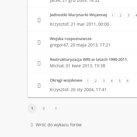
Jacek,
27 gru 2009, 16:52
Jednostki Marynarki Wojennej
1
2
3
Krzysztof,
21 mar 2011, 00:00
Wojska rozpoznawcze
gregor47,
20 maja 2013, 17:21
Restrukturyzacja WRt w latach 1990-2011.
Michał,
01 kwie 2013, 19:38
Okręgi wojskowe
1
2
3
4
5
6
Krzysztof,
26 sty 2004, 17:41
1
2
Wróć do wykazu forów