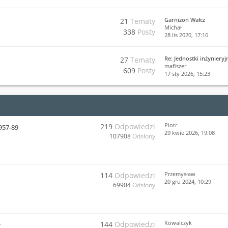
Garnizon Wałcz
21
Tematy
Michał
338
Posty
28 lis 2020, 17:16
Re: Jednostki inżyniery
27
Tematy
mafiszer
609
Posty
17 sty 2026, 15:23
Piotr
219
Odpowiedzi
957-89
29 kwie 2026, 19:08
107908
Odsłony
Przemysław
114
Odpowiedzi
20 gru 2024, 10:29
69904
Odsłony
Kowalczyk
144
Odpowiedzi
y