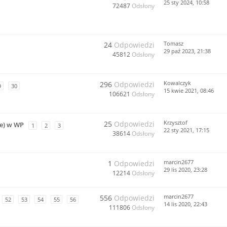
25 sty 2024, 10:58
72487
Odsłony
Tomasz
24
Odpowiedzi
29 paź 2023, 21:38
45812
Odsłony
Kowalczyk
296
Odpowiedzi
9
30
15 kwie 2021, 08:46
106621
Odsłony
Krzysztof
25
Odpowiedzi
ne) w WP
1
2
3
22 sty 2021, 17:15
38614
Odsłony
marcin2677
1
Odpowiedzi
29 lis 2020, 23:28
12214
Odsłony
marcin2677
556
Odpowiedzi
52
53
54
55
56
14 lis 2020, 22:43
111806
Odsłony