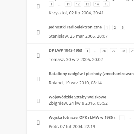
1
…
11
12
13
14
15
Krzysztof,
02 lip 2004, 20:41
Jednostki radioelektroniczne
1
2
3
Stanisław,
25 mar 2006, 20:07
DP LWP 1943-1963
1
…
26
27
28
2
Tomasz,
30 wrz 2005, 20:02
Bataliony czołgów i piechoty (zmechanizowa
Roland,
19 wrz 2010, 08:14
Wojewódzkie Sztaby Wojskowe
Zbigniew,
24 kwie 2016, 05:52
Wojska lotnicze, OPK i LMW w 1986 r.
1
…
Piotr,
07 lut 2004, 22:19