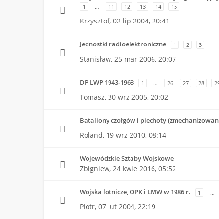
1
…
11
12
13
14
15
Krzysztof,
02 lip 2004, 20:41
Jednostki radioelektroniczne
1
2
3
Stanisław,
25 mar 2006, 20:07
DP LWP 1943-1963
1
…
26
27
28
2
Tomasz,
30 wrz 2005, 20:02
Bataliony czołgów i piechoty (zmechanizowa
Roland,
19 wrz 2010, 08:14
Wojewódzkie Sztaby Wojskowe
Zbigniew,
24 kwie 2016, 05:52
Wojska lotnicze, OPK i LMW w 1986 r.
1
…
Piotr,
07 lut 2004, 22:19