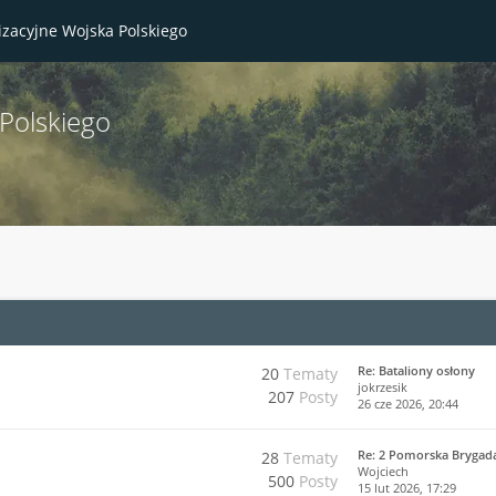
izacyjne Wojska Polskiego
 Polskiego
Re: Bataliony osłony
20
Tematy
jokrzesik
207
Posty
26 cze 2026, 20:44
Re: 2 Pomorska Brygad
28
Tematy
Wojciech
500
Posty
15 lut 2026, 17:29