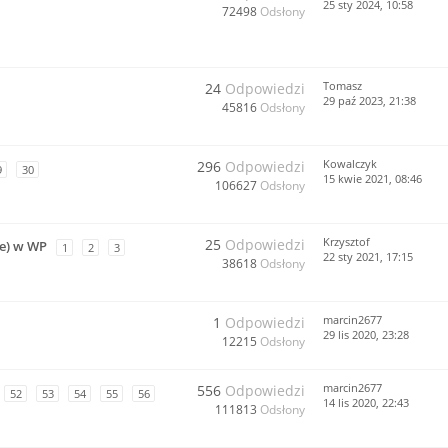
25 sty 2024, 10:58
72498
Odsłony
Tomasz
24
Odpowiedzi
29 paź 2023, 21:38
45816
Odsłony
Kowalczyk
296
Odpowiedzi
9
30
15 kwie 2021, 08:46
106627
Odsłony
Krzysztof
25
Odpowiedzi
ne) w WP
1
2
3
22 sty 2021, 17:15
38618
Odsłony
marcin2677
1
Odpowiedzi
29 lis 2020, 23:28
12215
Odsłony
marcin2677
556
Odpowiedzi
52
53
54
55
56
14 lis 2020, 22:43
111813
Odsłony