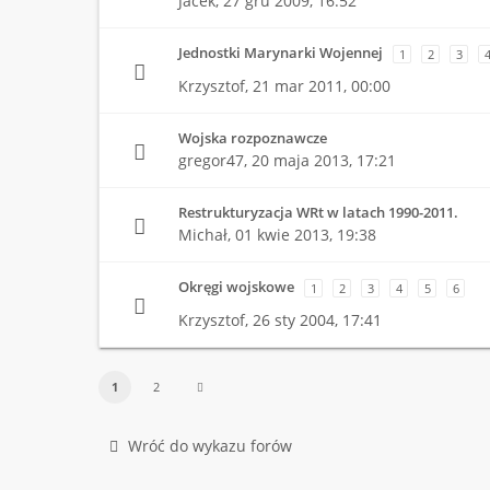
Jacek,
27 gru 2009, 16:52
Jednostki Marynarki Wojennej
1
2
3
Krzysztof,
21 mar 2011, 00:00
Wojska rozpoznawcze
gregor47,
20 maja 2013, 17:21
Restrukturyzacja WRt w latach 1990-2011.
Michał,
01 kwie 2013, 19:38
Okręgi wojskowe
1
2
3
4
5
6
Krzysztof,
26 sty 2004, 17:41
1
2
Wróć do wykazu forów