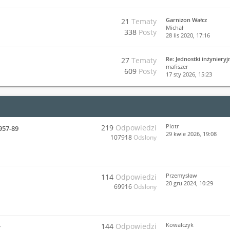
Garnizon Wałcz
21
Tematy
Michał
338
Posty
28 lis 2020, 17:16
Re: Jednostki inżyniery
27
Tematy
mafiszer
609
Posty
17 sty 2026, 15:23
Piotr
219
Odpowiedzi
957-89
29 kwie 2026, 19:08
107918
Odsłony
Przemysław
114
Odpowiedzi
20 gru 2024, 10:29
69916
Odsłony
Kowalczyk
144
Odpowiedzi
y