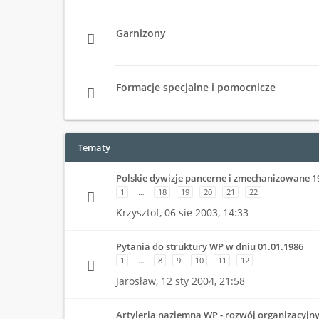
Garnizony
Formacje specjalne i pomocnicze
Tematy
Polskie dywizje pancerne i zmechanizowane 1
1
…
18
19
20
21
22
Krzysztof,
06 sie 2003, 14:33
Pytania do struktury WP w dniu 01.01.1986
1
…
8
9
10
11
12
Jarosław,
12 sty 2004, 21:58
Artyleria naziemna WP - rozwój organizacyjn