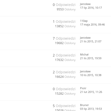
Jarosław
0
Odpowiedzi
17 lip 2016, 10:17
9553
Odsłony
110ap
1
Odpowiedzi
17 maja 2016, 09:46
13852
Odsłony
Jarosław
7
Odpowiedzi
21 lis 2015, 21:07
19682
Odsłony
Michał
2
Odpowiedzi
21 lis 2015, 19:59
17632
Odsłony
Jarosław
2
Odpowiedzi
10 lis 2015, 10:38
16624
Odsłony
Piotr
0
Odpowiedzi
21 lut 2015, 11:26
15282
Odsłony
Bruner
5
Odpowiedzi
03 lip 2013, 19:53
15026
Odsłony