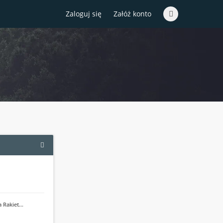
Zaloguj się
Załóż konto
a Rakiet…