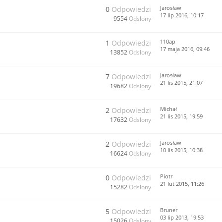
Jarosław
0
Odpowiedzi
17 lip 2016, 10:17
9554
Odsłony
110ap
1
Odpowiedzi
17 maja 2016, 09:46
13852
Odsłony
Jarosław
7
Odpowiedzi
21 lis 2015, 21:07
19682
Odsłony
Michał
2
Odpowiedzi
21 lis 2015, 19:59
17632
Odsłony
Jarosław
2
Odpowiedzi
10 lis 2015, 10:38
16624
Odsłony
Piotr
0
Odpowiedzi
21 lut 2015, 11:26
15282
Odsłony
Bruner
5
Odpowiedzi
03 lip 2013, 19:53
15026
Odsłony