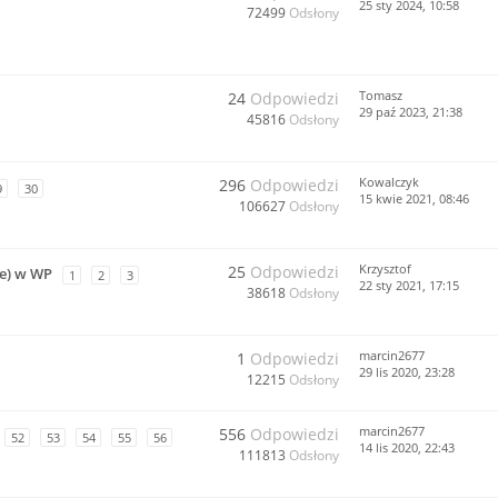
25 sty 2024, 10:58
72499
Odsłony
Tomasz
24
Odpowiedzi
29 paź 2023, 21:38
45816
Odsłony
Kowalczyk
296
Odpowiedzi
9
30
15 kwie 2021, 08:46
106627
Odsłony
Krzysztof
25
Odpowiedzi
ne) w WP
1
2
3
22 sty 2021, 17:15
38618
Odsłony
marcin2677
1
Odpowiedzi
29 lis 2020, 23:28
12215
Odsłony
marcin2677
556
Odpowiedzi
52
53
54
55
56
14 lis 2020, 22:43
111813
Odsłony