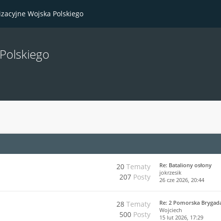
izacyjne Wojska Polskiego
 Polskiego
Re: Bataliony osłony
20
Tematy
jokrzesik
207
Posty
26 cze 2026, 20:44
Re: 2 Pomorska Brygad
28
Tematy
Wojciech
500
Posty
15 lut 2026, 17:29