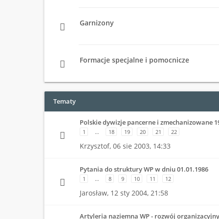
Garnizony
Formacje specjalne i pomocnicze
Tematy
Polskie dywizje pancerne i zmechanizowane 1
1
…
18
19
20
21
22
Krzysztof,
06 sie 2003, 14:33
Pytania do struktury WP w dniu 01.01.1986
1
…
8
9
10
11
12
Jarosław,
12 sty 2004, 21:58
Artyleria naziemna WP - rozwój organizacyjn