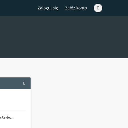
Zaloguj się
Załóż konto
a Rakiet…