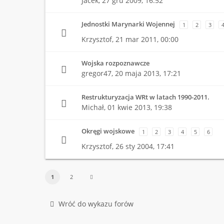
Jacek,
27 gru 2009, 16:52
Jednostki Marynarki Wojennej
1
2
3
Krzysztof,
21 mar 2011, 00:00
Wojska rozpoznawcze
gregor47,
20 maja 2013, 17:21
Restrukturyzacja WRt w latach 1990-2011.
Michał,
01 kwie 2013, 19:38
Okręgi wojskowe
1
2
3
4
5
6
Krzysztof,
26 sty 2004, 17:41
1
2
Wróć do wykazu forów