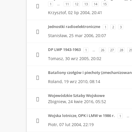
1
…
11
12
13
14
15
Krzysztof,
02 lip 2004, 20:41
Jednostki radioelektroniczne
1
2
3
Stanisław,
25 mar 2006, 20:07
DP LWP 1943-1963
1
…
26
27
28
2
Tomasz,
30 wrz 2005, 20:02
Bataliony czołgów i piechoty (zmechanizowa
Roland,
19 wrz 2010, 08:14
Wojewódzkie Sztaby Wojskowe
Zbigniew,
24 kwie 2016, 05:52
Wojska lotnicze, OPK i LMW w 1986 r.
1
…
Piotr,
07 lut 2004, 22:19