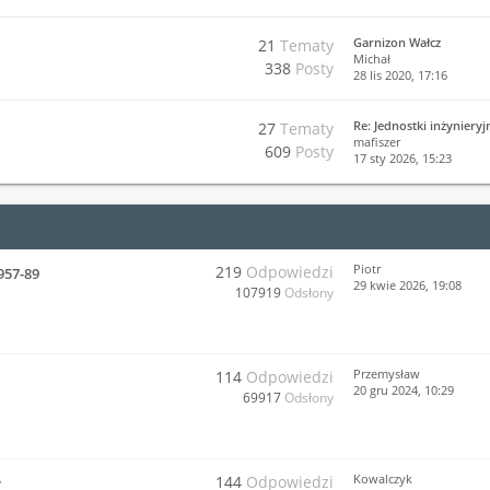
Garnizon Wałcz
21
Tematy
Michał
338
Posty
28 lis 2020, 17:16
Re: Jednostki inżyniery
27
Tematy
mafiszer
609
Posty
17 sty 2026, 15:23
Piotr
219
Odpowiedzi
957-89
29 kwie 2026, 19:08
107919
Odsłony
Przemysław
114
Odpowiedzi
20 gru 2024, 10:29
69917
Odsłony
Kowalczyk
144
Odpowiedzi
y