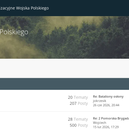
izacyjne Wojska Polskiego
Polskiego
Re: Bataliony osłony
20
Tematy
jokrzesik
207
Posty
26 cze 2026, 20:44
Re: 2 Pomorska Brygad
28
Tematy
Wojciech
500
Posty
15 lut 2026, 17:29