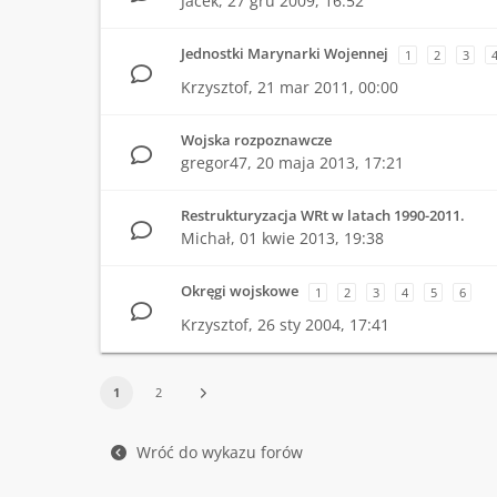
Jacek,
27 gru 2009, 16:52
Jednostki Marynarki Wojennej
1
2
3
Krzysztof,
21 mar 2011, 00:00
Wojska rozpoznawcze
gregor47,
20 maja 2013, 17:21
Restrukturyzacja WRt w latach 1990-2011.
Michał,
01 kwie 2013, 19:38
Okręgi wojskowe
1
2
3
4
5
6
Krzysztof,
26 sty 2004, 17:41
1
2
Wróć do wykazu forów