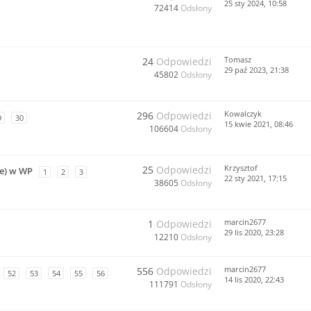
25 sty 2024, 10:58
72414
Odsłony
Tomasz
24
Odpowiedzi
29 paź 2023, 21:38
45802
Odsłony
Kowalczyk
296
Odpowiedzi
9
30
15 kwie 2021, 08:46
106604
Odsłony
Krzysztof
25
Odpowiedzi
ne) w WP
1
2
3
22 sty 2021, 17:15
38605
Odsłony
marcin2677
1
Odpowiedzi
29 lis 2020, 23:28
12210
Odsłony
marcin2677
556
Odpowiedzi
52
53
54
55
56
14 lis 2020, 22:43
111791
Odsłony