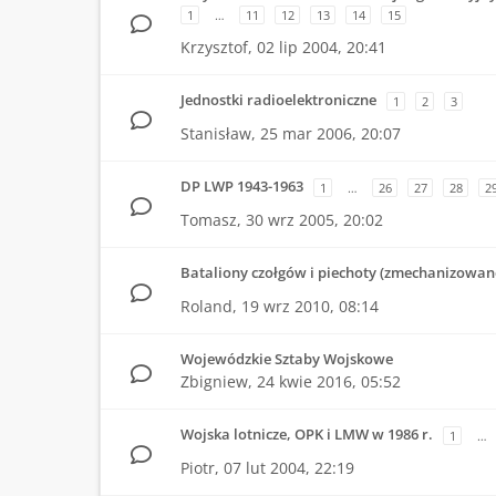
1
…
11
12
13
14
15
Krzysztof,
02 lip 2004, 20:41
Jednostki radioelektroniczne
1
2
3
Stanisław,
25 mar 2006, 20:07
DP LWP 1943-1963
1
…
26
27
28
2
Tomasz,
30 wrz 2005, 20:02
Bataliony czołgów i piechoty (zmechanizowa
Roland,
19 wrz 2010, 08:14
Wojewódzkie Sztaby Wojskowe
Zbigniew,
24 kwie 2016, 05:52
Wojska lotnicze, OPK i LMW w 1986 r.
1
…
Piotr,
07 lut 2004, 22:19