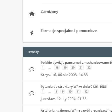
Garnizony
Formacje specjalne i pomocnicze
Tematy
Polskie dywizje pancerne i zmechanizowane 1
1
…
18
19
20
21
22
Krzysztof,
06 sie 2003, 14:33
Pytania do struktury WP w dniu 01.01.1986
1
…
8
9
10
11
12
Jarosław,
12 sty 2004, 21:58
Artyleria naziemna WP - rozwój organizacyjn