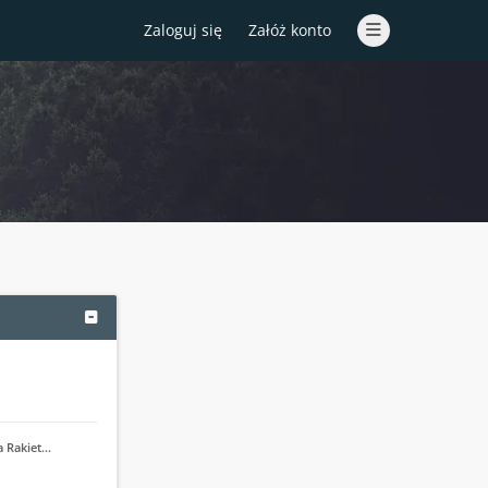
Zaloguj się
Załóż konto
a Rakiet…