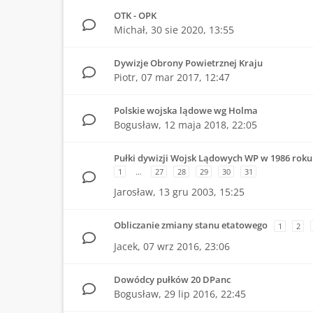
OTK - OPK
Michał,
30 sie 2020, 13:55
Dywizje Obrony Powietrznej Kraju
Piotr,
07 mar 2017, 12:47
Polskie wojska lądowe wg Holma
Bogusław,
12 maja 2018, 22:05
Pułki dywizji Wojsk Lądowych WP w 1986 roku
1
…
27
28
29
30
31
Jarosław,
13 gru 2003, 15:25
Obliczanie zmiany stanu etatowego
1
2
Jacek,
07 wrz 2016, 23:06
Dowódcy pułków 20 DPanc
Bogusław,
29 lip 2016, 22:45