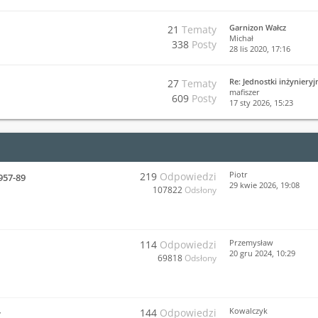
Garnizon Wałcz
21
Tematy
Michał
338
Posty
28 lis 2020, 17:16
Re: Jednostki inżyniery
27
Tematy
mafiszer
609
Posty
17 sty 2026, 15:23
Piotr
219
Odpowiedzi
957-89
29 kwie 2026, 19:08
107822
Odsłony
Przemysław
114
Odpowiedzi
20 gru 2024, 10:29
69818
Odsłony
Kowalczyk
144
Odpowiedzi
y