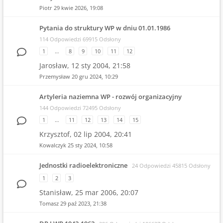
Piotr
29 kwie 2026, 19:08
Pytania do struktury WP w dniu 01.01.1986
114 Odpowiedzi 69915 Odsłony
1
…
8
9
10
11
12
Jarosław,
12 sty 2004, 21:58
Przemysław
20 gru 2024, 10:29
Artyleria naziemna WP - rozwój organizacyjny
144 Odpowiedzi 72495 Odsłony
1
…
11
12
13
14
15
Krzysztof,
02 lip 2004, 20:41
Kowalczyk
25 sty 2024, 10:58
Jednostki radioelektroniczne
24 Odpowiedzi 45815 Odsłony
1
2
3
Stanisław,
25 mar 2006, 20:07
Tomasz
29 paź 2023, 21:38