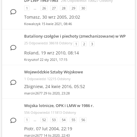
DP LWP 1943-1963
296 Odpowiedzi 106627 Odsłony
1
…
26
27
28
29
30
Tomasz,
30 wrz 2005, 20:02
Kowalczyk
15 kwie 2021, 08:46
Bataliony czołgów i piechoty (zmechanizowane) w WP
25 Odpowiedzi 38618 Odsłony
1
2
3
Roland,
19 wrz 2010, 08:14
Krzysztof
22 sty 2021, 17:15
Wojewódzkie Sztaby Wojskowe
1 Odpowiedzi 12215 Odsłony
Zbigniew,
24 kwie 2016, 05:52
marcin2677
29 lis 2020, 23:28
Wojska lotnicze, OPK i LMW w 1986 r.
556 Odpowiedzi 111813 Odsłony
1
…
52
53
54
55
56
Piotr,
07 lut 2004, 22:19
marcin2677
14 lis 2020, 22:43