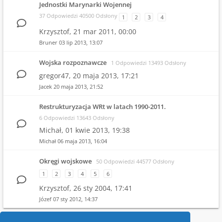
Jednostki Marynarki Wojennej
37 Odpowiedzi 40500 Odsłony
1
2
3
4
Krzysztof,
21 mar 2011, 00:00
Bruner
03 lip 2013, 13:07
Wojska rozpoznawcze
1 Odpowiedzi 13493 Odsłony
gregor47,
20 maja 2013, 17:21
Jacek
20 maja 2013, 21:52
Restrukturyzacja WRt w latach 1990-2011.
6 Odpowiedzi 13643 Odsłony
Michał,
01 kwie 2013, 19:38
Michał
06 maja 2013, 16:04
Okręgi wojskowe
50 Odpowiedzi 44577 Odsłony
1
2
3
4
5
6
Krzysztof,
26 sty 2004, 17:41
Józef
07 sty 2012, 14:37