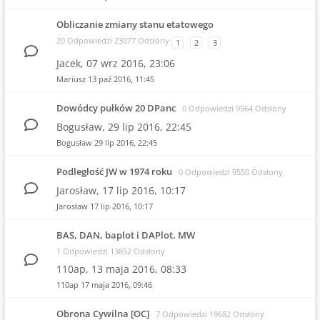
Obliczanie zmiany stanu etatowego
20 Odpowiedzi 23077 Odsłony
1
2
3
Jacek,
07 wrz 2016, 23:06
Mariusz
13 paź 2016, 11:45
Dowódcy pułków 20 DPanc
0 Odpowiedzi 9564 Odsłony
Bogusław,
29 lip 2016, 22:45
Bogusław
29 lip 2016, 22:45
Podległość JW w 1974 roku
0 Odpowiedzi 9550 Odsłony
Jarosław,
17 lip 2016, 10:17
Jarosław
17 lip 2016, 10:17
BAS, DAN, baplot i DAPlot. MW
1 Odpowiedzi 13852 Odsłony
110ap,
13 maja 2016, 08:33
110ap
17 maja 2016, 09:46
Obrona Cywilna [OC]
7 Odpowiedzi 19682 Odsłony