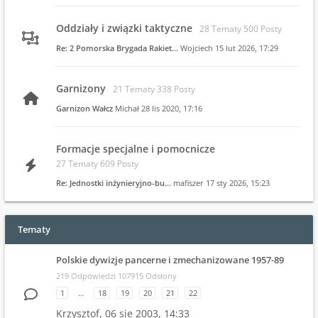
Oddziały i związki taktyczne
28 Tematy 500 Posty
Re: 2 Pomorska Brygada Rakiet…
Wojciech
15 lut 2026, 17:29
Garnizony
21 Tematy 338 Posty
Garnizon Wałcz
Michał
28 lis 2020, 17:16
Formacje specjalne i pomocnicze
27 Tematy 609 Posty
Re: Jednostki inżynieryjno-bu…
mafiszer
17 sty 2026, 15:23
Tematy
Polskie dywizje pancerne i zmechanizowane 1957-89
219 Odpowiedzi 107915 Odsłony
1
…
18
19
20
21
22
Krzysztof,
06 sie 2003, 14:33