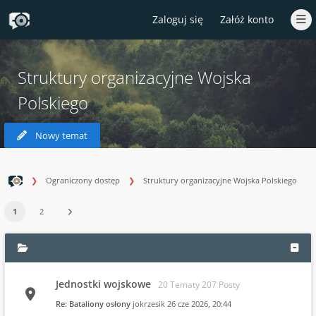
Zaloguj się
Załóż konto
Struktury organizacyjne Wojska
Polskiego
Nowy temat
Ograniczony dostęp
Struktury organizacyjne Wojska Polskiego
1
2
Jednostki wojskowe
20 Tematy 207 Posty
Re: Bataliony osłony
jokrzesik
26 cze 2026, 20:44