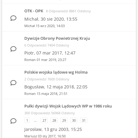
OTK - OPK
8 Odpowiedzi 8861 Odsłony
Michał,
30 sie 2020, 13:55
Michał
15 wrz 2020, 14:03
Dywizje Obrony Powietrznej Kraju
6 Odpowiedzi 7404 Odsłony
Piotr,
07 mar 2017, 12:47
Roman
01 mar 2019, 23:27
Polskie wojska lądowe wg Holma
2 Odpowiedzi 7600 Odsłony
Bogusław,
12 maja 2018, 22:05
Roman
15 maja 2018, 21:51
Pułki dywizji Wojsk Lądowych WP w 1986 roku
300 Odpowiedzi 56968 Odsłony
1
…
27
28
29
30
31
Jarosław,
13 gru 2003, 15:25
Mariusz
03 sty 2017, 16:50