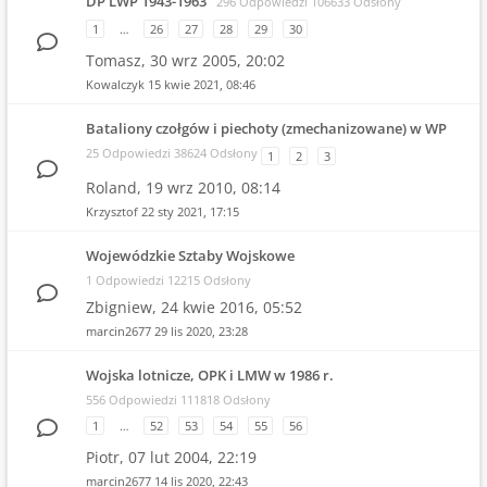
DP LWP 1943-1963
296 Odpowiedzi 106633 Odsłony
1
…
26
27
28
29
30
Tomasz,
30 wrz 2005, 20:02
Kowalczyk
15 kwie 2021, 08:46
Bataliony czołgów i piechoty (zmechanizowane) w WP
25 Odpowiedzi 38624 Odsłony
1
2
3
Roland,
19 wrz 2010, 08:14
Krzysztof
22 sty 2021, 17:15
Wojewódzkie Sztaby Wojskowe
1 Odpowiedzi 12215 Odsłony
Zbigniew,
24 kwie 2016, 05:52
marcin2677
29 lis 2020, 23:28
Wojska lotnicze, OPK i LMW w 1986 r.
556 Odpowiedzi 111818 Odsłony
1
…
52
53
54
55
56
Piotr,
07 lut 2004, 22:19
marcin2677
14 lis 2020, 22:43