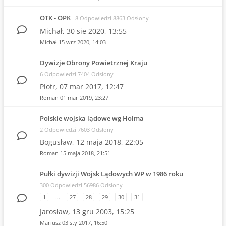
OTK - OPK
8 Odpowiedzi 8863 Odsłony
Michał,
30 sie 2020, 13:55
Michał
15 wrz 2020, 14:03
Dywizje Obrony Powietrznej Kraju
6 Odpowiedzi 7404 Odsłony
Piotr,
07 mar 2017, 12:47
Roman
01 mar 2019, 23:27
Polskie wojska lądowe wg Holma
2 Odpowiedzi 7603 Odsłony
Bogusław,
12 maja 2018, 22:05
Roman
15 maja 2018, 21:51
Pułki dywizji Wojsk Lądowych WP w 1986 roku
300 Odpowiedzi 56986 Odsłony
1
…
27
28
29
30
31
Jarosław,
13 gru 2003, 15:25
Mariusz
03 sty 2017, 16:50