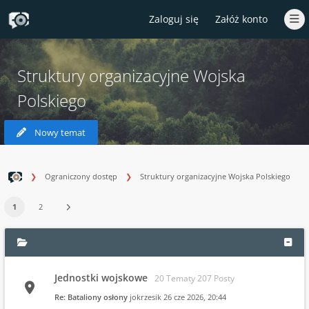
Zaloguj się
Załóż konto
Struktury organizacyjne Wojska
Polskiego
Nowy temat
Ograniczony dostęp
Struktury organizacyjne Wojska Polskiego
1
2
Jednostki wojskowe
20 Tematy 207 Posty
Re: Bataliony osłony
jokrzesik
26 cze 2026, 20:44