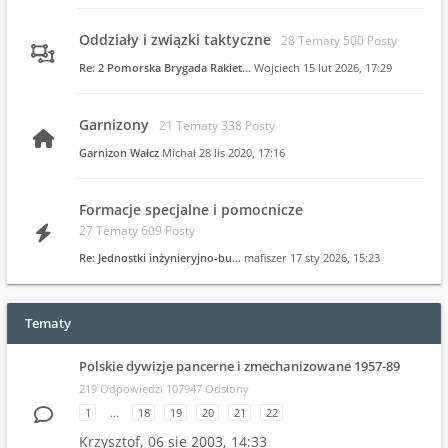
Oddziały i związki taktyczne
28 Tematy 500 Posty
Re: 2 Pomorska Brygada Rakiet…
Wojciech
15 lut 2026, 17:29
Garnizony
21 Tematy 338 Posty
Garnizon Wałcz
Michał
28 lis 2020, 17:16
Formacje specjalne i pomocnicze
27 Tematy 609 Posty
Re: Jednostki inżynieryjno-bu…
mafiszer
17 sty 2026, 15:23
Tematy
Polskie dywizje pancerne i zmechanizowane 1957-89
219 Odpowiedzi 107947 Odsłony
1
…
18
19
20
21
22
Krzysztof,
06 sie 2003, 14:33