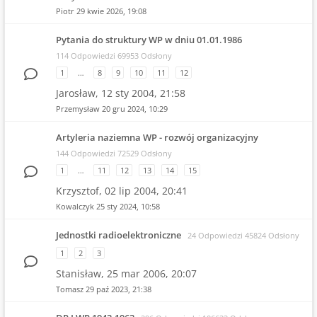
Piotr
29 kwie 2026, 19:08
Pytania do struktury WP w dniu 01.01.1986
114 Odpowiedzi 69953 Odsłony
1
…
8
9
10
11
12
Jarosław,
12 sty 2004, 21:58
Przemysław
20 gru 2024, 10:29
Artyleria naziemna WP - rozwój organizacyjny
144 Odpowiedzi 72529 Odsłony
1
…
11
12
13
14
15
Krzysztof,
02 lip 2004, 20:41
Kowalczyk
25 sty 2024, 10:58
Jednostki radioelektroniczne
24 Odpowiedzi 45824 Odsłony
1
2
3
Stanisław,
25 mar 2006, 20:07
Tomasz
29 paź 2023, 21:38