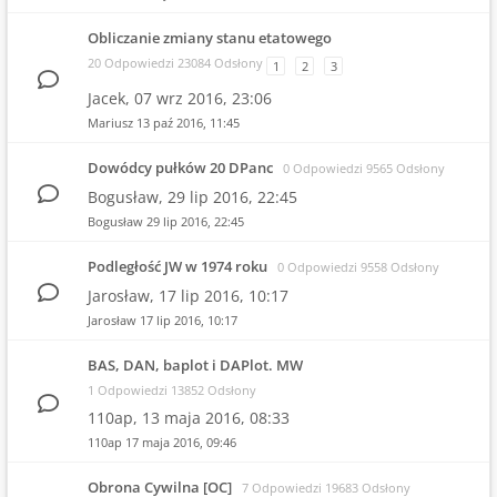
Obliczanie zmiany stanu etatowego
20 Odpowiedzi 23084 Odsłony
1
2
3
Jacek,
07 wrz 2016, 23:06
Mariusz
13 paź 2016, 11:45
Dowódcy pułków 20 DPanc
0 Odpowiedzi 9565 Odsłony
Bogusław,
29 lip 2016, 22:45
Bogusław
29 lip 2016, 22:45
Podległość JW w 1974 roku
0 Odpowiedzi 9558 Odsłony
Jarosław,
17 lip 2016, 10:17
Jarosław
17 lip 2016, 10:17
BAS, DAN, baplot i DAPlot. MW
1 Odpowiedzi 13852 Odsłony
110ap,
13 maja 2016, 08:33
110ap
17 maja 2016, 09:46
Obrona Cywilna [OC]
7 Odpowiedzi 19683 Odsłony