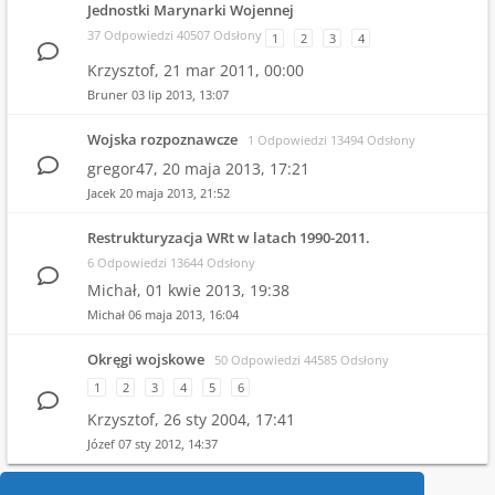
Jednostki Marynarki Wojennej
37 Odpowiedzi 40507 Odsłony
1
2
3
4
Krzysztof,
21 mar 2011, 00:00
Bruner
03 lip 2013, 13:07
Wojska rozpoznawcze
1 Odpowiedzi 13494 Odsłony
gregor47,
20 maja 2013, 17:21
Jacek
20 maja 2013, 21:52
Restrukturyzacja WRt w latach 1990-2011.
6 Odpowiedzi 13644 Odsłony
Michał,
01 kwie 2013, 19:38
Michał
06 maja 2013, 16:04
Okręgi wojskowe
50 Odpowiedzi 44585 Odsłony
1
2
3
4
5
6
Krzysztof,
26 sty 2004, 17:41
Józef
07 sty 2012, 14:37