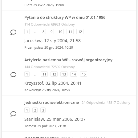
Piotr
29 kwie 2026, 19:08
Pytania do struktury WP w dniu 01.01.1986
114 Odpowiedzi 69921 Odsłony
1
…
8
9
10
11
12
Jarosław,
12 sty 2004, 21:58
Przemysław
20 gru 2024, 10:29
Artyleria naziemna WP - rozwój organizacyjny
144 Odpowiedzi 72502 Odsłony
1
…
11
12
13
14
15
Krzysztof,
02 lip 2004, 20:41
Kowalczyk
25 sty 2024, 10:58
Jednostki radioelektroniczne
24 Odpowiedzi 45817 Odsłony
1
2
3
Stanisław,
25 mar 2006, 20:07
Tomasz
29 paź 2023, 21:38