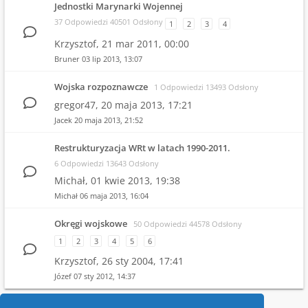
Jednostki Marynarki Wojennej
37 Odpowiedzi 40501 Odsłony
1
2
3
4
Krzysztof,
21 mar 2011, 00:00
Bruner
03 lip 2013, 13:07
Wojska rozpoznawcze
1 Odpowiedzi 13493 Odsłony
gregor47,
20 maja 2013, 17:21
Jacek
20 maja 2013, 21:52
Restrukturyzacja WRt w latach 1990-2011.
6 Odpowiedzi 13643 Odsłony
Michał,
01 kwie 2013, 19:38
Michał
06 maja 2013, 16:04
Okręgi wojskowe
50 Odpowiedzi 44578 Odsłony
1
2
3
4
5
6
Krzysztof,
26 sty 2004, 17:41
Józef
07 sty 2012, 14:37