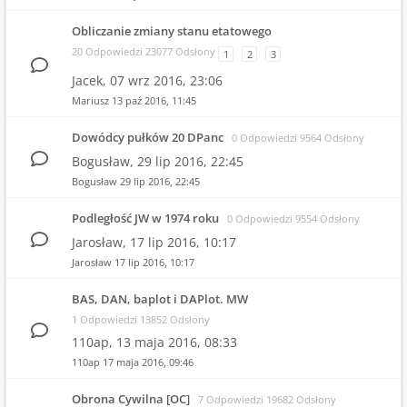
Obliczanie zmiany stanu etatowego
20 Odpowiedzi 23077 Odsłony
1
2
3
Jacek,
07 wrz 2016, 23:06
Mariusz
13 paź 2016, 11:45
Dowódcy pułków 20 DPanc
0 Odpowiedzi 9564 Odsłony
Bogusław,
29 lip 2016, 22:45
Bogusław
29 lip 2016, 22:45
Podległość JW w 1974 roku
0 Odpowiedzi 9554 Odsłony
Jarosław,
17 lip 2016, 10:17
Jarosław
17 lip 2016, 10:17
BAS, DAN, baplot i DAPlot. MW
1 Odpowiedzi 13852 Odsłony
110ap,
13 maja 2016, 08:33
110ap
17 maja 2016, 09:46
Obrona Cywilna [OC]
7 Odpowiedzi 19682 Odsłony