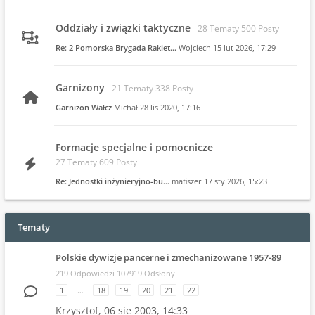
Oddziały i związki taktyczne
28 Tematy 500 Posty
Re: 2 Pomorska Brygada Rakiet…
Wojciech
15 lut 2026, 17:29
Garnizony
21 Tematy 338 Posty
Garnizon Wałcz
Michał
28 lis 2020, 17:16
Formacje specjalne i pomocnicze
27 Tematy 609 Posty
Re: Jednostki inżynieryjno-bu…
mafiszer
17 sty 2026, 15:23
Tematy
Polskie dywizje pancerne i zmechanizowane 1957-89
219 Odpowiedzi 107919 Odsłony
1
…
18
19
20
21
22
Krzysztof,
06 sie 2003, 14:33