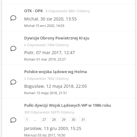
OTK - OPK
8 Odpowiedzi 8861 Odsłony
Michał,
30 sie 2020, 13:55
Michał
15 wrz 2020, 14:03
Dywizje Obrony Powietrznej Kraju
6 Odpowiedzi 7404 Odsłony
Piotr,
07 mar 2017, 12:47
Roman
01 mar 2019, 23:27
Polskie wojska lądowe wg Holma
2 Odpowiedzi 7602 Odsłony
Bogusław,
12 maja 2018, 22:05
Roman
15 maja 2018, 21:51
Pułki dywizji Wojsk Lądowych WP w 1986 roku
300 Odpowiedzi 56975 Odsłony
1
…
27
28
29
30
31
Jarosław,
13 gru 2003, 15:25
Mariusz
03 sty 2017, 16:50