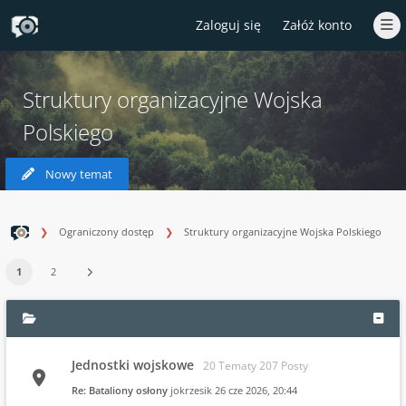
Zaloguj się
Załóż konto
Struktury organizacyjne Wojska
Polskiego
Nowy temat
Ograniczony dostęp
Struktury organizacyjne Wojska Polskiego
1
2
Jednostki wojskowe
20 Tematy 207 Posty
Re: Bataliony osłony
jokrzesik
26 cze 2026, 20:44