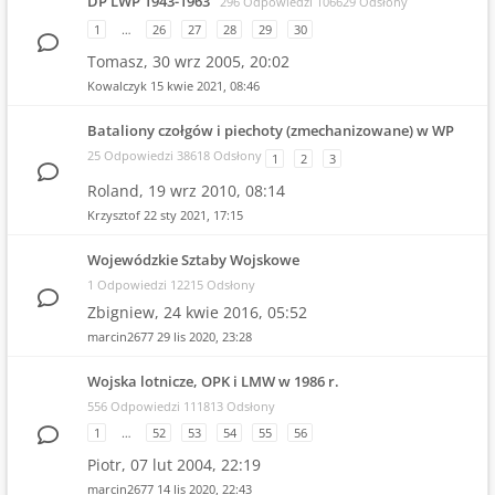
DP LWP 1943-1963
296 Odpowiedzi 106629 Odsłony
1
…
26
27
28
29
30
Tomasz,
30 wrz 2005, 20:02
Kowalczyk
15 kwie 2021, 08:46
Bataliony czołgów i piechoty (zmechanizowane) w WP
25 Odpowiedzi 38618 Odsłony
1
2
3
Roland,
19 wrz 2010, 08:14
Krzysztof
22 sty 2021, 17:15
Wojewódzkie Sztaby Wojskowe
1 Odpowiedzi 12215 Odsłony
Zbigniew,
24 kwie 2016, 05:52
marcin2677
29 lis 2020, 23:28
Wojska lotnicze, OPK i LMW w 1986 r.
556 Odpowiedzi 111813 Odsłony
1
…
52
53
54
55
56
Piotr,
07 lut 2004, 22:19
marcin2677
14 lis 2020, 22:43