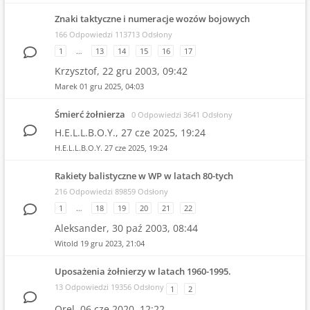
Znaki taktyczne i numeracje wozów bojowych
166 Odpowiedzi 113713 Odsłony
1
…
13
14
15
16
17
Krzysztof,
22 gru 2003, 09:42
Marek
01 gru 2025, 04:03
Śmierć żołnierza
0 Odpowiedzi 3641 Odsłony
H.E.L.L.B.O.Y.,
27 cze 2025, 19:24
H.E.L.L.B.O.Y.
27 cze 2025, 19:24
Rakiety balistyczne w WP w latach 80-tych
216 Odpowiedzi 89859 Odsłony
1
…
18
19
20
21
22
Aleksander,
30 paź 2003, 08:44
Witold
19 gru 2023, 21:04
Uposażenia żołnierzy w latach 1960-1995.
13 Odpowiedzi 19356 Odsłony
1
2
Orel,
06 cze 2020, 12:22