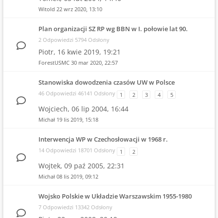
Witold
22 wrz 2020, 13:10
Plan organizacji SZ RP wg BBN w I. połowie lat 90.
2 Odpowiedzi 5794 Odsłony
Piotr,
16 kwie 2019, 19:21
ForestUSMC
30 mar 2020, 22:57
Stanowiska dowodzenia czasów UW w Polsce
46 Odpowiedzi 46141 Odsłony
1
2
3
4
5
Wojciech,
06 lip 2004, 16:44
Michał
19 lis 2019, 15:18
Interwencja WP w Czechosłowacji w 1968 r.
14 Odpowiedzi 18701 Odsłony
1
2
Wojtek,
09 paź 2005, 22:31
Michał
08 lis 2019, 09:12
Wojsko Polskie w Układzie Warszawskim 1955-1980
7 Odpowiedzi 13342 Odsłony