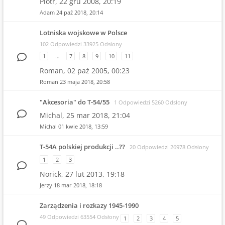
Piotr,
22 gru 2008, 20:19
Adam
24 paź 2018, 20:14
Lotniska wojskowe w Polsce
102 Odpowiedzi 33925 Odsłony
1
…
7
8
9
10
11
Roman,
02 paź 2005, 00:23
Roman
23 maja 2018, 20:58
"Akcesoria" do T-54/55
1 Odpowiedzi 5260 Odsłony
Michal,
25 mar 2018, 21:04
Michal
01 kwie 2018, 13:59
T-54A polskiej produkcji ..??
20 Odpowiedzi 26978 Odsłony
1
2
3
Norick,
27 lut 2013, 19:18
Jerzy
18 mar 2018, 18:18
Zarządzenia i rozkazy 1945-1990
49 Odpowiedzi 63554 Odsłony
1
2
3
4
5