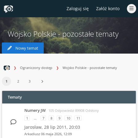
Zaloguj się
Załóż konto
Wojsko Polskie - pozostałe tematy
Nowy temat
Ograniczony dostęp
Wojsko Polskie - pozostałe tematy
1
2
3
Tematy
Numery JW
105 Odpowiedzi 89908 Odsłony
1
…
7
8
9
10
11
Jarosław,
28 lip 2011, 20:03
Arkadiusz
06 maja 2026, 12:09