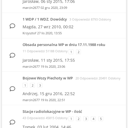
Jarosław,
06 sty 2015, 17:06
marcin2677
02 gru 2020, 23:09
1 WDP / 1 WDZ. Dowódcy
3 Odpowiedzi 8793 Odsłony
Magda,
27 wrz 2010, 00:02
Krzysztof
27 lis 2020, 13:55
Obsada personalna WP w dniu 17.11.1988 roku
11 Odpowiedzi 51188 Odsłony
1
2
Jarosław,
11 sty 2015, 17:55
marcin2677
19 lis 2020, 23:06
Bojowe Wozy Piechoty w WP
20 Odpowiedzi 20491 Odsłony
1
2
3
Andrzej,
15 gru 2016, 22:52
marcin2677
19 lis 2020, 22:51
Stacje radiolokacyjne w WP - ilość
43 Odpowiedzi 45815 Odsłony
1
2
3
4
5
Tomek,
03 lut 2004, 14:46