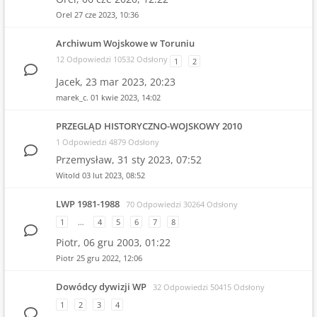
Orel
27 cze 2023, 10:36
Archiwum Wojskowe w Toruniu
12 Odpowiedzi 10532 Odsłony
1
2
Jacek,
23 mar 2023, 20:23
marek_c.
01 kwie 2023, 14:02
PRZEGLĄD HISTORYCZNO-WOJSKOWY 2010
1 Odpowiedzi 4879 Odsłony
Przemysław,
31 sty 2023, 07:52
Witold
03 lut 2023, 08:52
LWP 1981-1988
70 Odpowiedzi 30264 Odsłony
1
…
4
5
6
7
8
Piotr,
06 gru 2003, 01:22
Piotr
25 gru 2022, 12:06
Dowódcy dywizji WP
32 Odpowiedzi 50415 Odsłony
1
2
3
4