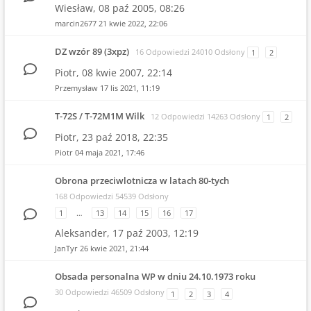
Wiesław,
08 paź 2005, 08:26
marcin2677
21 kwie 2022, 22:06
DZ wzór 89 (3xpz)
16 Odpowiedzi 24010 Odsłony
1
2
Piotr,
08 kwie 2007, 22:14
Przemysław
17 lis 2021, 11:19
T-72S / T-72M1M Wilk
12 Odpowiedzi 14263 Odsłony
1
2
Piotr,
23 paź 2018, 22:35
Piotr
04 maja 2021, 17:46
Obrona przeciwlotnicza w latach 80-tych
168 Odpowiedzi 54539 Odsłony
1
…
13
14
15
16
17
Aleksander,
17 paź 2003, 12:19
JanTyr
26 kwie 2021, 21:44
Obsada personalna WP w dniu 24.10.1973 roku
30 Odpowiedzi 46509 Odsłony
1
2
3
4