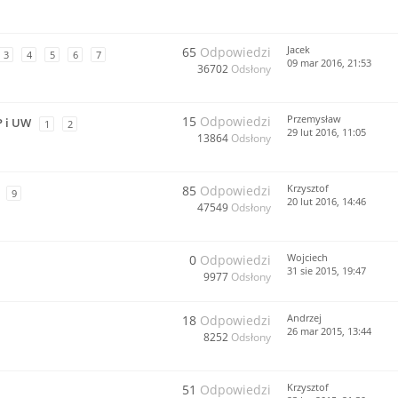
Jacek
65
Odpowiedzi
3
4
5
6
7
09 mar 2016, 21:53
36702
Odsłony
Przemysław
15
Odpowiedzi
P i UW
1
2
29 lut 2016, 11:05
13864
Odsłony
Krzysztof
85
Odpowiedzi
9
20 lut 2016, 14:46
47549
Odsłony
Wojciech
0
Odpowiedzi
31 sie 2015, 19:47
9977
Odsłony
Andrzej
18
Odpowiedzi
26 mar 2015, 13:44
8252
Odsłony
Krzysztof
51
Odpowiedzi