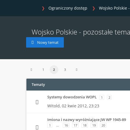
Ograniczony dostęp
Wojsko Polskie 
Wojsko Polskie - pozostałe tema
Nowy temat
1
2
3
Tematy
Systemy dowodzenia WOPL
1
2
Witold,
02 kwie 2012, 23:23
Imiona i nazwy wyróżniające JW WP 1945-89
1
…
16
17
18
19
20