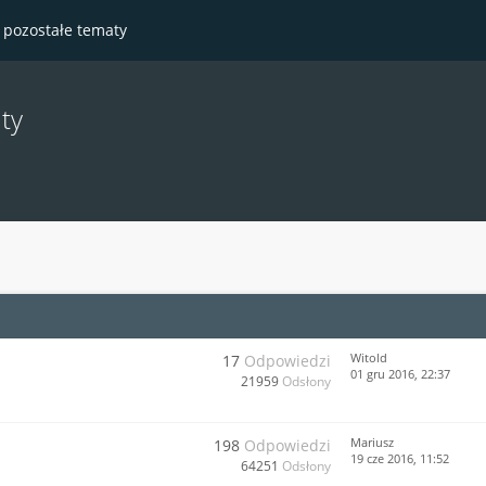
- pozostałe tematy
ty
Witold
17
Odpowiedzi
01 gru 2016, 22:37
21959
Odsłony
Mariusz
198
Odpowiedzi
19 cze 2016, 11:52
64251
Odsłony