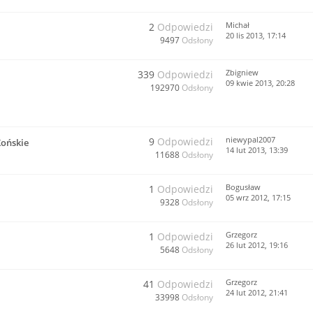
Michał
2
Odpowiedzi
20 lis 2013, 17:14
9497
Odsłony
Zbigniew
339
Odpowiedzi
09 kwie 2013, 20:28
192970
Odsłony
niewypal2007
9
Odpowiedzi
Końskie
14 lut 2013, 13:39
11688
Odsłony
Bogusław
1
Odpowiedzi
05 wrz 2012, 17:15
9328
Odsłony
Grzegorz
1
Odpowiedzi
26 lut 2012, 19:16
5648
Odsłony
Grzegorz
41
Odpowiedzi
24 lut 2012, 21:41
33998
Odsłony