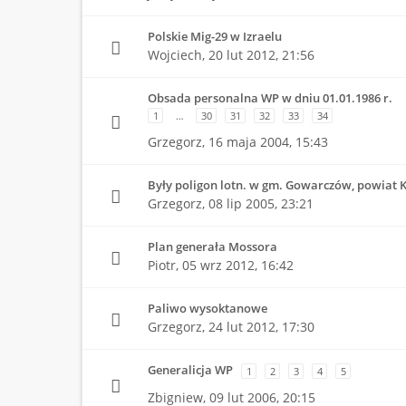
Polskie Mig-29 w Izraelu
Wojciech,
20 lut 2012, 21:56
Obsada personalna WP w dniu 01.01.1986 r.
1
…
30
31
32
33
34
Grzegorz,
16 maja 2004, 15:43
Były poligon lotn. w gm. Gowarczów, powiat 
Grzegorz,
08 lip 2005, 23:21
Plan generała Mossora
Piotr,
05 wrz 2012, 16:42
Paliwo wysoktanowe
Grzegorz,
24 lut 2012, 17:30
Generalicja WP
1
2
3
4
5
Zbigniew,
09 lut 2006, 20:15