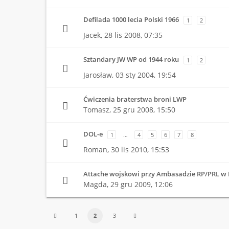
Defilada 1000 lecia Polski 1966
1
2
Jacek,
28 lis 2008, 07:35
Sztandary JW WP od 1944 roku
1
2
Jarosław,
03 sty 2004, 19:54
Ćwiczenia braterstwa broni LWP
Tomasz,
25 gru 2008, 15:50
DOL-e
1
…
4
5
6
7
8
Roman,
30 lis 2010, 15:53
Attache wojskowi przy Ambasadzie RP/PRL w
Magda,
29 gru 2009, 12:06
1
2
3