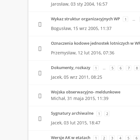
Jarosław,
03 sty 2004, 16:57
Wykaz struktur organizacyjnych WP
1
…
Bogusław,
15 wrz 2005, 11:37
Oznaczenia kodowe jednostek lotniczych w W
Przemysław,
12 lut 2016, 07:36
Dokumenty, rozkazy
1
…
5
6
7
8
Jacek,
05 wrz 2011, 08:25
Wojska obserwacyjno- meldunkowe
Michał,
31 maja 2015, 11:39
Sygnatury archiwalne
1
2
Jacek,
03 lut 2015, 18:47
Wersje AK w etatach
1
2
3
4
5
6