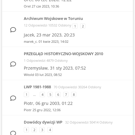
Orel
27 cze 2023, 10:36
Archiwum Wojskowe w Toruniu
12 Odpowiedzi 10532 Odsłony
1
2
Jacek,
23 mar 2023, 20:23
marek_c.
01 kwie 2023, 14:02
PRZEGLĄD HISTORYCZNO-WOJSKOWY 2010
1 Odpowiedzi 4879 Odsłony
Przemysław,
31 sty 2023, 07:52
Witold
03 lut 2023, 08:52
LWP 1981-1988
70 Odpowiedzi 30264 Odsłony
1
…
4
5
6
7
8
Piotr,
06 gru 2003, 01:22
Piotr
25 gru 2022, 12:06
Dowódcy dywizji WP
32 Odpowiedzi 50414 Odsłony
1
2
3
4