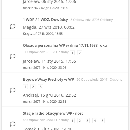
Jarosław,
06 sty 2015, 17:06
marcin2677
02 gru 2020, 23:09
1 WDP / 1 WDZ. Dowódcy
3 Odpowiedzi 8793 Odsłony
Magda,
27 wrz 2010, 00:02
Krzysztof
27 lis 2020, 13:55
Obsada personalna WP w dniu 17.11.1988 roku
11 Odpowiedzi 51188 Odsłony
1
2
Jarosław,
11 sty 2015, 17:55
marcin2677
19 lis 2020, 23:06
Bojowe Wozy Piechoty w WP
20 Odpowiedzi 20491 Odsłony
1
2
3
Andrzej,
15 gru 2016, 22:52
marcin2677
19 lis 2020, 22:51
Stacje radiolokacyjne w WP - ilość
43 Odpowiedzi 45815 Odsłony
1
2
3
4
5
Tomek,
03 lut 2004, 14:46