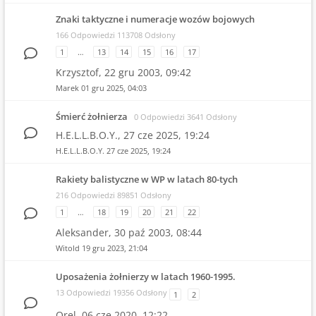
Znaki taktyczne i numeracje wozów bojowych
166 Odpowiedzi 113708 Odsłony
1
…
13
14
15
16
17
Krzysztof,
22 gru 2003, 09:42
Marek
01 gru 2025, 04:03
Śmierć żołnierza
0 Odpowiedzi 3641 Odsłony
H.E.L.L.B.O.Y.,
27 cze 2025, 19:24
H.E.L.L.B.O.Y.
27 cze 2025, 19:24
Rakiety balistyczne w WP w latach 80-tych
216 Odpowiedzi 89851 Odsłony
1
…
18
19
20
21
22
Aleksander,
30 paź 2003, 08:44
Witold
19 gru 2023, 21:04
Uposażenia żołnierzy w latach 1960-1995.
13 Odpowiedzi 19356 Odsłony
1
2
Orel,
06 cze 2020, 12:22