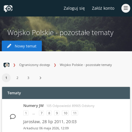
Zaloguj się
Załóż konto
Wojsko Polskie - pozostałe tematy
Nowy temat
Ograniczony dostęp
Wojsko Polskie - pozostałe tematy
1
2
3
Tematy
Numery JW
105 Odpowiedzi 89905 Odsłony
1
…
7
8
9
10
11
Jarosław,
28 lip 2011, 20:03
Arkadiusz
06 maja 2026, 12:09