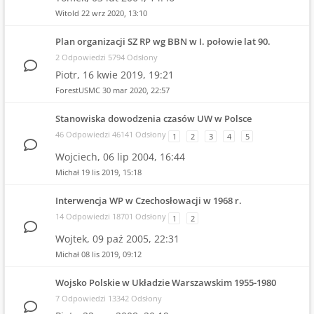
Witold
22 wrz 2020, 13:10
Plan organizacji SZ RP wg BBN w I. połowie lat 90.
2 Odpowiedzi 5794 Odsłony
Piotr,
16 kwie 2019, 19:21
ForestUSMC
30 mar 2020, 22:57
Stanowiska dowodzenia czasów UW w Polsce
46 Odpowiedzi 46141 Odsłony
1
2
3
4
5
Wojciech,
06 lip 2004, 16:44
Michał
19 lis 2019, 15:18
Interwencja WP w Czechosłowacji w 1968 r.
14 Odpowiedzi 18701 Odsłony
1
2
Wojtek,
09 paź 2005, 22:31
Michał
08 lis 2019, 09:12
Wojsko Polskie w Układzie Warszawskim 1955-1980
7 Odpowiedzi 13342 Odsłony