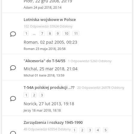
Piotr,
22 gru 2008, 20:19
Adam
24 paź 2018, 20:14
Lotniska wojskowe w Polsce
102 Odpowiedzi 33924 Odsłony
1
…
7
8
9
10
11
Roman,
02 paź 2005, 00:23
Roman
23 maja 2018, 20:58
"Akcesoria" do T-54/55
1 Odpowiedzi 5260 Odsłony
Michal,
25 mar 2018, 21:04
Michal
01 kwie 2018, 13:59
T-54A polskiej produkcji ..??
20 Odpowiedzi 26978 Odsłony
1
2
3
Norick,
27 lut 2013, 19:18
Jerzy
18 mar 2018, 18:18
Zarządzenia i rozkazy 1945-1990
49 Odpowiedzi 63554 Odsłony
1
2
3
4
5