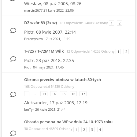
Wiesław,
08 paź 2005, 08:26
marcin2677
21 kwie 2022, 22:06
DZ wzór 89 (3xpz)
16 Odpowiedzi 24008 Odsłony
1
2
Piotr,
08 kwie 2007, 22:14
Przemysław
17 lis 2021, 11:19
T-72S / T-72M1M Wilk
12 Odpowiedzi 14263 Odsłony
1
2
Piotr,
23 paź 2018, 22:35
Piotr
04 maja 2021, 17:46
Obrona przeciwlotnicza w latach 80-tych
168 Odpowiedzi 54539 Odsłony
1
…
13
14
15
16
17
Aleksander,
17 paź 2003, 12:19
JanTyr
26 kwie 2021, 21:44
Obsada personalna WP w dniu 24.10.1973 roku
30 Odpowiedzi 46509 Odsłony
1
2
3
4