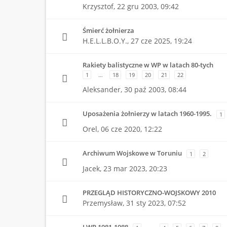
Krzysztof,
22 gru 2003, 09:42
Śmierć żołnierza
H.E.L.L.B.O.Y.,
27 cze 2025, 19:24
Rakiety balistyczne w WP w latach 80-tych
1
…
18
19
20
21
22
Aleksander,
30 paź 2003, 08:44
Uposażenia żołnierzy w latach 1960-1995.
1
Orel,
06 cze 2020, 12:22
Archiwum Wojskowe w Toruniu
1
2
Jacek,
23 mar 2023, 20:23
PRZEGLĄD HISTORYCZNO-WOJSKOWY 2010
Przemysław,
31 sty 2023, 07:52