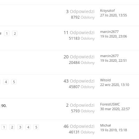
Krzysztof
3
Odpowiedzi
27 lis 2020, 13:55
8792
Odsłony
marcin2677
11
Odpowiedzi
u
1
2
19 lis 2020, 23:06
51183
Odsłony
marcin2677
20
Odpowiedzi
19 lis 2020, 22:51
20484
Odsłony
Witold
43
Odpowiedzi
4
5
22 wrz 2020, 13:10
45807
Odsłony
ForestUSMC
2
Odpowiedzi
 90.
30 mar 2020, 22:57
5793
Odsłony
Michał
46
Odpowiedzi
1
2
3
4
5
19 lis 2019, 15:18
46131
Odsłony