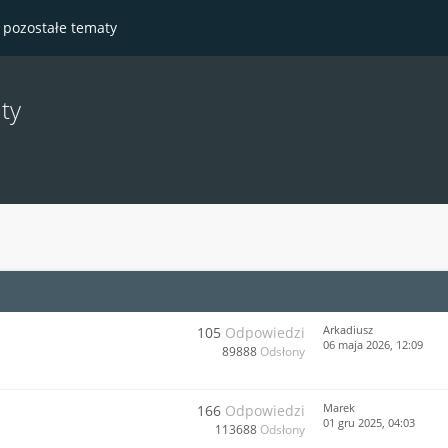
- pozostałe tematy
ty
Arkadiusz
105
Odpowiedzi
06 maja 2026, 12:09
89888
Odsłony
Marek
166
Odpowiedzi
01 gru 2025, 04:03
113688
Odsłony