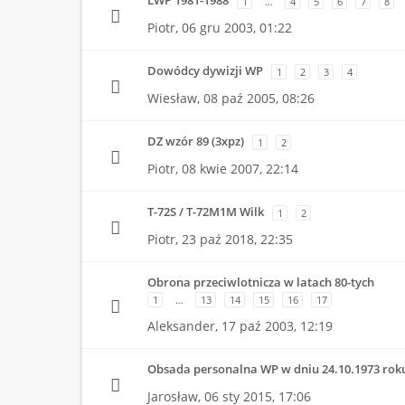
LWP 1981-1988
1
…
4
5
6
7
8
Piotr,
06 gru 2003, 01:22
Dowódcy dywizji WP
1
2
3
4
Wiesław,
08 paź 2005, 08:26
DZ wzór 89 (3xpz)
1
2
Piotr,
08 kwie 2007, 22:14
T-72S / T-72M1M Wilk
1
2
Piotr,
23 paź 2018, 22:35
Obrona przeciwlotnicza w latach 80-tych
1
…
13
14
15
16
17
Aleksander,
17 paź 2003, 12:19
Obsada personalna WP w dniu 24.10.1973 rok
Jarosław,
06 sty 2015, 17:06