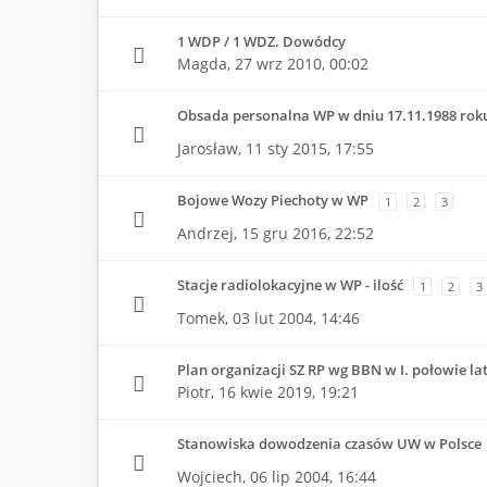
1 WDP / 1 WDZ. Dowódcy
Magda,
27 wrz 2010, 00:02
Obsada personalna WP w dniu 17.11.1988 rok
Jarosław,
11 sty 2015, 17:55
Bojowe Wozy Piechoty w WP
1
2
3
Andrzej,
15 gru 2016, 22:52
Stacje radiolokacyjne w WP - ilość
1
2
3
Tomek,
03 lut 2004, 14:46
Plan organizacji SZ RP wg BBN w I. połowie lat
Piotr,
16 kwie 2019, 19:21
Stanowiska dowodzenia czasów UW w Polsce
Wojciech,
06 lip 2004, 16:44