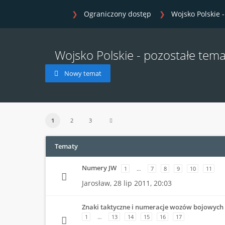
Ograniczony dostęp
Wojsko Polskie 
Wojsko Polskie - pozostałe tema
Nowy temat
1
2
3
Tematy
Numery JW
1
…
7
8
9
10
11
Jarosław,
28 lip 2011, 20:03
Znaki taktyczne i numeracje wozów bojowych
1
…
13
14
15
16
17