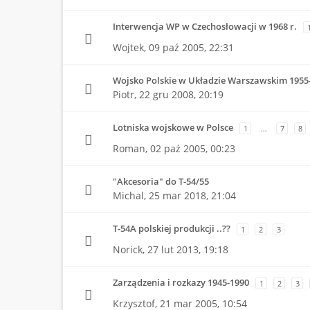
Interwencja WP w Czechosłowacji w 1968 r.
Wojtek,
09 paź 2005, 22:31
Wojsko Polskie w Układzie Warszawskim 1955
Piotr,
22 gru 2008, 20:19
Lotniska wojskowe w Polsce
1
…
7
8
Roman,
02 paź 2005, 00:23
"Akcesoria" do T-54/55
Michal,
25 mar 2018, 21:04
T-54A polskiej produkcji ..??
1
2
3
Norick,
27 lut 2013, 19:18
Zarządzenia i rozkazy 1945-1990
1
2
3
Krzysztof,
21 mar 2005, 10:54