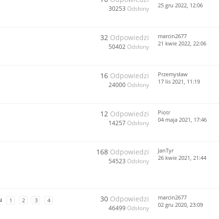
25 gru 2022, 12:06
30253
Odsłony
marcin2677
32
Odpowiedzi
21 kwie 2022, 22:06
50402
Odsłony
Przemysław
16
Odpowiedzi
17 lis 2021, 11:19
24000
Odsłony
Piotr
12
Odpowiedzi
04 maja 2021, 17:46
14257
Odsłony
JanTyr
168
Odpowiedzi
26 kwie 2021, 21:44
54523
Odsłony
marcin2677
30
Odpowiedzi
u
1
2
3
4
02 gru 2020, 23:09
46499
Odsłony