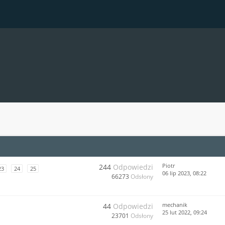
Piotr
244
Odpowiedzi
23
24
25
06 lip 2023, 08:22
66273
Odsłony
mechanik
44
Odpowiedzi
25 lut 2022, 09:24
23701
Odsłony