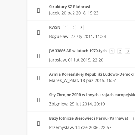
Struktury SZ Białorusi
Jacek,
20 paź 2018, 15:23
RWSN
1
2
3
Bogusław,
27 sty 2011, 11:34
JW 33886 AR w latach 1970-tych
1
2
3
Jarosław,
01 lut 2015, 22:20
Armia Koreańskiej Republiki Ludowo-Demokra
Marek_W_Pilat,
18 paź 2015, 16:51
Siły Zbrojne ZSRR w innych krajach europejski
Zbigniew,
25 lut 2014, 20:19
Bazy lotnicze Biesowiec i Parnu (Parnawa)
1
Przemysław,
14 cze 2006, 22:57