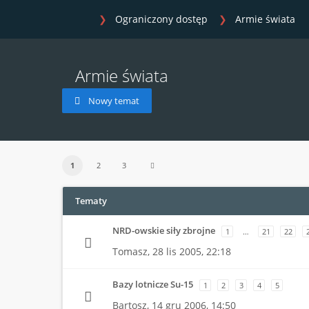
Ograniczony dostęp
Armie świata
Armie świata
Nowy temat
1
2
3
Tematy
NRD-owskie siły zbrojne
1
…
21
22
Tomasz,
28 lis 2005, 22:18
Bazy lotnicze Su-15
1
2
3
4
5
Bartosz,
14 gru 2006, 14:50