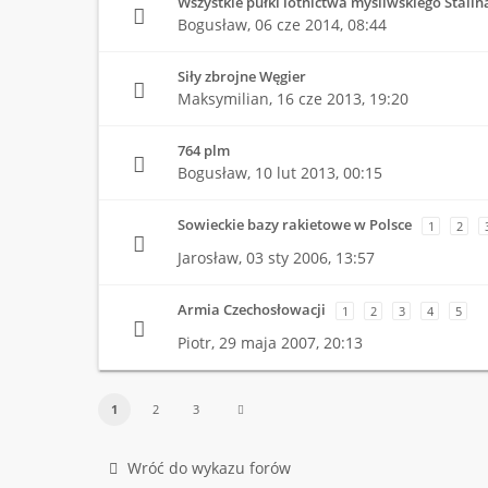
Wszystkie pułki lotnictwa myśliwskiego Stalin
Bogusław,
06 cze 2014, 08:44
Siły zbrojne Węgier
Maksymilian,
16 cze 2013, 19:20
764 plm
Bogusław,
10 lut 2013, 00:15
Sowieckie bazy rakietowe w Polsce
1
2
Jarosław,
03 sty 2006, 13:57
Armia Czechosłowacji
1
2
3
4
5
Piotr,
29 maja 2007, 20:13
1
2
3
Wróć do wykazu forów