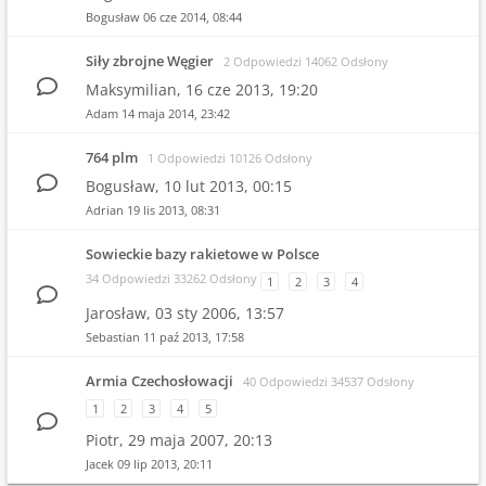
Bogusław
06 cze 2014, 08:44
Siły zbrojne Węgier
2 Odpowiedzi 14062 Odsłony
Maksymilian,
16 cze 2013, 19:20
Adam
14 maja 2014, 23:42
764 plm
1 Odpowiedzi 10126 Odsłony
Bogusław,
10 lut 2013, 00:15
Adrian
19 lis 2013, 08:31
Sowieckie bazy rakietowe w Polsce
34 Odpowiedzi 33262 Odsłony
1
2
3
4
Jarosław,
03 sty 2006, 13:57
Sebastian
11 paź 2013, 17:58
Armia Czechosłowacji
40 Odpowiedzi 34537 Odsłony
1
2
3
4
5
Piotr,
29 maja 2007, 20:13
Jacek
09 lip 2013, 20:11