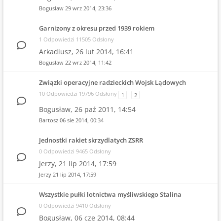
Bogusław
29 wrz 2014, 23:36
Garnizony z okresu przed 1939 rokiem
1 Odpowiedzi 11505 Odsłony
Arkadiusz,
26 lut 2014, 16:41
Bogusław
22 wrz 2014, 11:42
Związki operacyjne radzieckich Wojsk Lądowych
10 Odpowiedzi 19796 Odsłony
1
2
Bogusław,
26 paź 2011, 14:54
Bartosz
06 sie 2014, 00:34
Jednostki rakiet skrzydlatych ZSRR
0 Odpowiedzi 9465 Odsłony
Jerzy,
21 lip 2014, 17:59
Jerzy
21 lip 2014, 17:59
Wszystkie pułki lotnictwa myśliwskiego Stalina
0 Odpowiedzi 9410 Odsłony
Bogusław,
06 cze 2014, 08:44