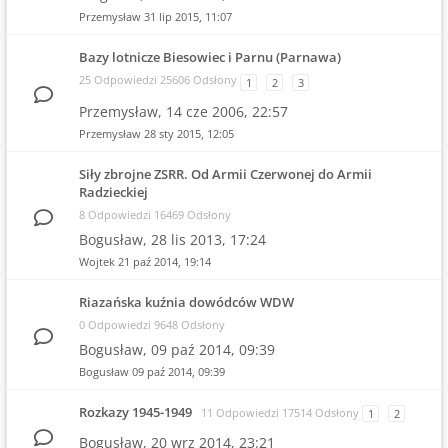
Przemysław
31 lip 2015, 11:07
Bazy lotnicze Biesowiec i Parnu (Parnawa)
25 Odpowiedzi 25606 Odsłony
1
2
3
Przemysław,
14 cze 2006, 22:57
Przemysław
28 sty 2015, 12:05
Siły zbrojne ZSRR. Od Armii Czerwonej do Armii
Radzieckiej
8 Odpowiedzi 16469 Odsłony
Bogusław,
28 lis 2013, 17:24
Wojtek
21 paź 2014, 19:14
Riazańska kuźnia dowódców WDW
0 Odpowiedzi 9648 Odsłony
Bogusław,
09 paź 2014, 09:39
Bogusław
09 paź 2014, 09:39
Rozkazy 1945-1949
11 Odpowiedzi 17514 Odsłony
1
2
Bogusław,
20 wrz 2014, 23:21