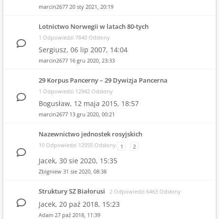
marcin2677
20 sty 2021, 20:19
Lotnictwo Norwegii w latach 80-tych
1 Odpowiedzi 7840 Odsłony
Sergiusz,
06 lip 2007, 14:04
marcin2677
16 gru 2020, 23:33
29 Korpus Pancerny – 29 Dywizja Pancerna
1 Odpowiedzi 12942 Odsłony
Bogusław,
12 maja 2015, 18:57
marcin2677
13 gru 2020, 00:21
Nazewnictwo jednostek rosyjskich
10 Odpowiedzi 12955 Odsłony
1
2
Jacek,
30 sie 2020, 15:35
Zbigniew
31 sie 2020, 08:38
Struktury SZ Białorusi
2 Odpowiedzi 6463 Odsłony
Jacek,
20 paź 2018, 15:23
Adam
27 paź 2018, 11:39