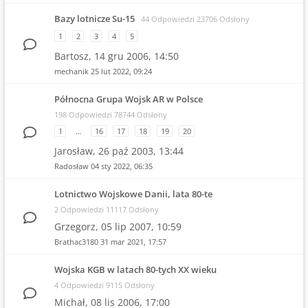
Bazy lotnicze Su-15
44 Odpowiedzi 23706 Odsłony
1
2
3
4
5
Bartosz,
14 gru 2006, 14:50
mechanik
25 lut 2022, 09:24
Północna Grupa Wojsk AR w Polsce
198 Odpowiedzi 78744 Odsłony
1
…
16
17
18
19
20
Jarosław,
26 paź 2003, 13:44
Radosław
04 sty 2022, 06:35
Lotnictwo Wojskowe Danii, lata 80-te
2 Odpowiedzi 11117 Odsłony
Grzegorz,
05 lip 2007, 10:59
Brathac3180
31 mar 2021, 17:57
Wojska KGB w latach 80-tych XX wieku
4 Odpowiedzi 9115 Odsłony
Michał,
08 lis 2006, 17:00