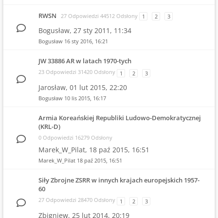
RWSN
27 Odpowiedzi 44512 Odsłony
1
2
3
Bogusław,
27 sty 2011, 11:34
Bogusław
16 sty 2016, 16:21
JW 33886 AR w latach 1970-tych
23 Odpowiedzi 31420 Odsłony
1
2
3
Jarosław,
01 lut 2015, 22:20
Bogusław
10 lis 2015, 16:17
Armia Koreańskiej Republiki Ludowo-Demokratycznej
(KRL-D)
0 Odpowiedzi 16279 Odsłony
Marek_W_Pilat,
18 paź 2015, 16:51
Marek_W_Pilat
18 paź 2015, 16:51
Siły Zbrojne ZSRR w innych krajach europejskich 1957-
60
27 Odpowiedzi 28470 Odsłony
1
2
3
Zbigniew,
25 lut 2014, 20:19