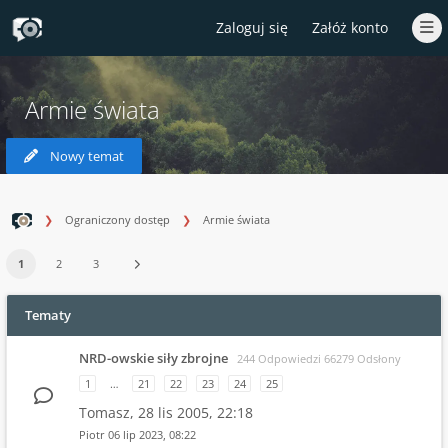
Zaloguj się
Załóż konto
Armie świata
Nowy temat
Ograniczony dostęp
Armie świata
1
2
3
Tematy
NRD-owskie siły zbrojne
244 Odpowiedzi 66279 Odsłony
1
…
21
22
23
24
25
Tomasz,
28 lis 2005, 22:18
Piotr
06 lip 2023, 08:22