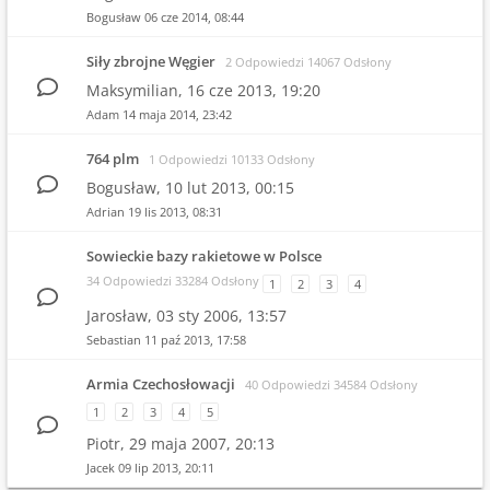
Bogusław
06 cze 2014, 08:44
Siły zbrojne Węgier
2 Odpowiedzi 14067 Odsłony
Maksymilian,
16 cze 2013, 19:20
Adam
14 maja 2014, 23:42
764 plm
1 Odpowiedzi 10133 Odsłony
Bogusław,
10 lut 2013, 00:15
Adrian
19 lis 2013, 08:31
Sowieckie bazy rakietowe w Polsce
34 Odpowiedzi 33284 Odsłony
1
2
3
4
Jarosław,
03 sty 2006, 13:57
Sebastian
11 paź 2013, 17:58
Armia Czechosłowacji
40 Odpowiedzi 34584 Odsłony
1
2
3
4
5
Piotr,
29 maja 2007, 20:13
Jacek
09 lip 2013, 20:11