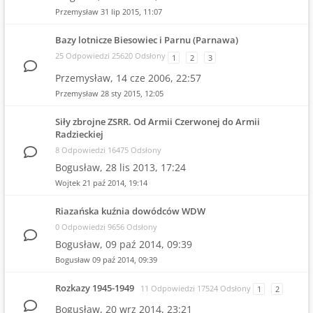
Przemysław
31 lip 2015, 11:07
Bazy lotnicze Biesowiec i Parnu (Parnawa)
25 Odpowiedzi 25620 Odsłony
1
2
3
Przemysław,
14 cze 2006, 22:57
Przemysław
28 sty 2015, 12:05
Siły zbrojne ZSRR. Od Armii Czerwonej do Armii
Radzieckiej
8 Odpowiedzi 16475 Odsłony
Bogusław,
28 lis 2013, 17:24
Wojtek
21 paź 2014, 19:14
Riazańska kuźnia dowódców WDW
0 Odpowiedzi 9656 Odsłony
Bogusław,
09 paź 2014, 09:39
Bogusław
09 paź 2014, 09:39
Rozkazy 1945-1949
11 Odpowiedzi 17524 Odsłony
1
2
Bogusław,
20 wrz 2014, 23:21