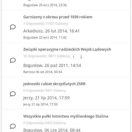
Bogusław
29 wrz 2014, 23:36
Garnizony z okresu przed 1939 rokiem
1 Odpowiedzi 11507 Odsłony
Arkadiusz,
26 lut 2014, 16:41
Bogusław
22 wrz 2014, 11:42
Związki operacyjne radzieckich Wojsk Lądowych
10 Odpowiedzi 19811 Odsłony
1
2
Bogusław,
26 paź 2011, 14:54
Bartosz
06 sie 2014, 00:34
Jednostki rakiet skrzydlatych ZSRR
0 Odpowiedzi 9471 Odsłony
Jerzy,
21 lip 2014, 17:59
Jerzy
21 lip 2014, 17:59
Wszystkie pułki lotnictwa myśliwskiego Stalina
0 Odpowiedzi 9415 Odsłony
Bogusław,
06 cze 2014, 08:44