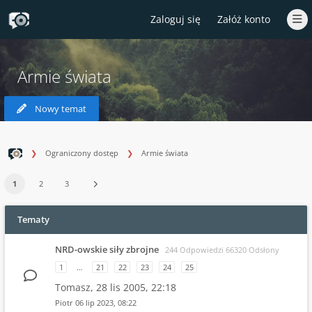
Zaloguj się
Załóż konto
Armie świata
Nowy temat
Ograniczony dostęp
Armie świata
1
2
3
Tematy
NRD-owskie siły zbrojne
244 Odpowiedzi 66320 Odsłony
1
…
21
22
23
24
25
Tomasz,
28 lis 2005, 22:18
Piotr
06 lip 2023, 08:22