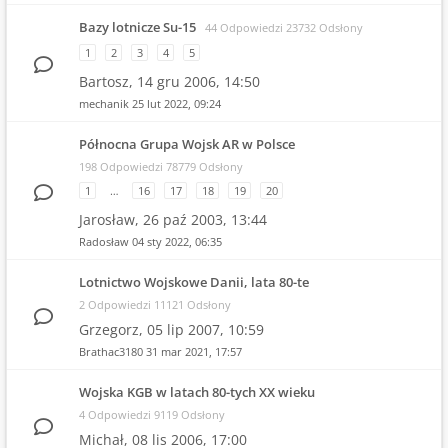
Bazy lotnicze Su-15
44 Odpowiedzi 23732 Odsłony
1
2
3
4
5
Bartosz,
14 gru 2006, 14:50
mechanik
25 lut 2022, 09:24
Północna Grupa Wojsk AR w Polsce
198 Odpowiedzi 78779 Odsłony
1
…
16
17
18
19
20
Jarosław,
26 paź 2003, 13:44
Radosław
04 sty 2022, 06:35
Lotnictwo Wojskowe Danii, lata 80-te
2 Odpowiedzi 11121 Odsłony
Grzegorz,
05 lip 2007, 10:59
Brathac3180
31 mar 2021, 17:57
Wojska KGB w latach 80-tych XX wieku
4 Odpowiedzi 9119 Odsłony
Michał,
08 lis 2006, 17:00