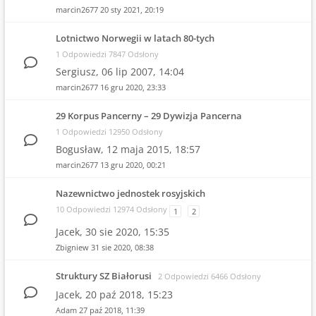
marcin2677
20 sty 2021, 20:19
Lotnictwo Norwegii w latach 80-tych
1 Odpowiedzi 7847 Odsłony
Sergiusz,
06 lip 2007, 14:04
marcin2677
16 gru 2020, 23:33
29 Korpus Pancerny – 29 Dywizja Pancerna
1 Odpowiedzi 12950 Odsłony
Bogusław,
12 maja 2015, 18:57
marcin2677
13 gru 2020, 00:21
Nazewnictwo jednostek rosyjskich
10 Odpowiedzi 12974 Odsłony
1
2
Jacek,
30 sie 2020, 15:35
Zbigniew
31 sie 2020, 08:38
Struktury SZ Białorusi
2 Odpowiedzi 6466 Odsłony
Jacek,
20 paź 2018, 15:23
Adam
27 paź 2018, 11:39