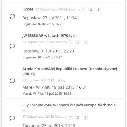
RWSN
27 Odpowiedzi 44534 Odsłony
1
2
3
Bogusław,
27 sty 2011, 11:34
Bogusław
16 sty 2016, 16:21
JW 33886 AR w latach 1970-tych
23 Odpowiedzi 31445 Odsłony
1
2
3
Jarosław,
01 lut 2015, 22:20
Bogusław
10 lis 2015, 16:17
Armia Koreańskiej Republiki Ludowo-Demokratycznej
(KRL-D)
0 Odpowiedzi 16281 Odsłony
Marek_W_Pilat,
18 paź 2015, 16:51
Marek_W_Pilat
18 paź 2015, 16:51
Siły Zbrojne ZSRR w innych krajach europejskich 1957-
60
27 Odpowiedzi 28488 Odsłony
1
2
3
Zbigniew,
25 lut 2014, 20:19