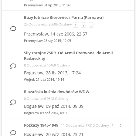
Przemysław
31 lip 2015, 11:07
Bazy lotnicze Biesowiec i Parnu (Parnawa)
25 Odpowiedzi 25606 Odsłony
1
2
3
Przemysław,
14 cze 2006, 22:57
Przemysław
28 sty 2015, 12:05
Siły zbrojne ZSRR. Od Armii Czerwonej do Armii
Radzieckiej
8 Odpowiedzi 16469 Odsłony
Bogusław,
28 lis 2013, 17:24
Wojtek
21 paź 2014, 19:14
Riazańska kuźnia dowódców WDW
0 Odpowiedzi 9648 Odsłony
Bogusław,
09 paź 2014, 09:39
Bogusław
09 paź 2014, 09:39
Rozkazy 1945-1949
11 Odpowiedzi 17513 Odsłony
1
2
Bogusław,
20 wrz 2014, 23:21