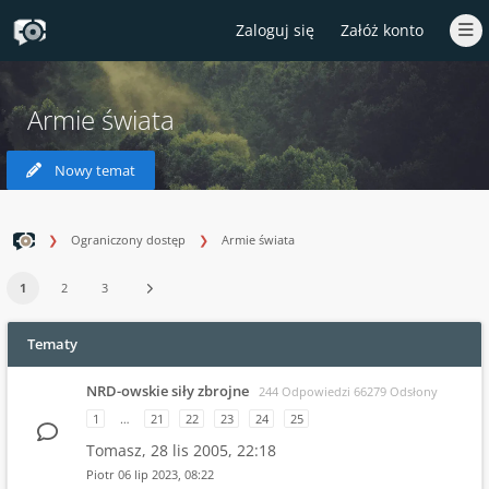
Zaloguj się
Załóż konto
Armie świata
Nowy temat
Ograniczony dostęp
Armie świata
1
2
3
Tematy
NRD-owskie siły zbrojne
244 Odpowiedzi 66279 Odsłony
1
…
21
22
23
24
25
Tomasz,
28 lis 2005, 22:18
Piotr
06 lip 2023, 08:22