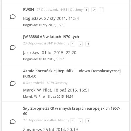
RWSN
27 Odpowiedzi 44511 Odsłony
1
2
3
Bogusław,
27 sty 2011, 11:34
Bogusław
16 sty 2016, 16:21
JW 33886 AR w latach 1970-tych
23 Odpowiedzi 31419 Odsłony
1
2
3
Jarosław,
01 lut 2015, 22:20
Bogusław
10 lis 2015, 16:17
Armia Koreańskiej Republiki Ludowo-Demokratycznej
(KRL-D)
0 Odpowiedzi 16279 Odsłony
Marek_W_Pilat,
18 paź 2015, 16:51
Marek_W_Pilat
18 paź 2015, 16:51
Siły Zbrojne ZSRR w innych krajach europejskich 1957-
60
27 Odpowiedzi 28469 Odsłony
1
2
3
Zbigniew,
25 lut 2014, 20:19