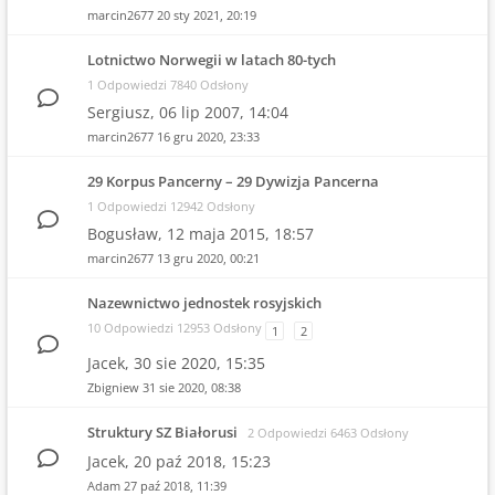
marcin2677
20 sty 2021, 20:19
Lotnictwo Norwegii w latach 80-tych
1 Odpowiedzi 7840 Odsłony
Sergiusz,
06 lip 2007, 14:04
marcin2677
16 gru 2020, 23:33
29 Korpus Pancerny – 29 Dywizja Pancerna
1 Odpowiedzi 12942 Odsłony
Bogusław,
12 maja 2015, 18:57
marcin2677
13 gru 2020, 00:21
Nazewnictwo jednostek rosyjskich
10 Odpowiedzi 12953 Odsłony
1
2
Jacek,
30 sie 2020, 15:35
Zbigniew
31 sie 2020, 08:38
Struktury SZ Białorusi
2 Odpowiedzi 6463 Odsłony
Jacek,
20 paź 2018, 15:23
Adam
27 paź 2018, 11:39