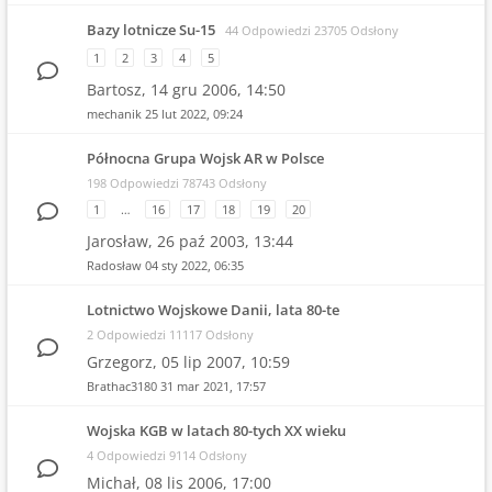
Bazy lotnicze Su-15
44 Odpowiedzi 23705 Odsłony
1
2
3
4
5
Bartosz,
14 gru 2006, 14:50
mechanik
25 lut 2022, 09:24
Północna Grupa Wojsk AR w Polsce
198 Odpowiedzi 78743 Odsłony
1
…
16
17
18
19
20
Jarosław,
26 paź 2003, 13:44
Radosław
04 sty 2022, 06:35
Lotnictwo Wojskowe Danii, lata 80-te
2 Odpowiedzi 11117 Odsłony
Grzegorz,
05 lip 2007, 10:59
Brathac3180
31 mar 2021, 17:57
Wojska KGB w latach 80-tych XX wieku
4 Odpowiedzi 9114 Odsłony
Michał,
08 lis 2006, 17:00