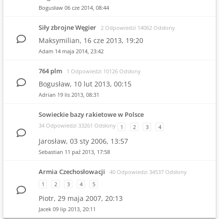
Bogusław
06 cze 2014, 08:44
Siły zbrojne Węgier
2 Odpowiedzi 14062 Odsłony
Maksymilian,
16 cze 2013, 19:20
Adam
14 maja 2014, 23:42
764 plm
1 Odpowiedzi 10126 Odsłony
Bogusław,
10 lut 2013, 00:15
Adrian
19 lis 2013, 08:31
Sowieckie bazy rakietowe w Polsce
34 Odpowiedzi 33261 Odsłony
1
2
3
4
Jarosław,
03 sty 2006, 13:57
Sebastian
11 paź 2013, 17:58
Armia Czechosłowacji
40 Odpowiedzi 34537 Odsłony
1
2
3
4
5
Piotr,
29 maja 2007, 20:13
Jacek
09 lip 2013, 20:11