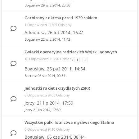
Bogusław
29 wrz 2014, 23:36
Garnizony z okresu przed 1939 rokiem
1 Odpowiedzi 11505 Odsłony
Arkadiusz,
26 lut 2014, 16:41
Bogusław
22 wrz 2014, 11:42
Związki operacyjne radzieckich Wojsk Lądowych
10 Odpowiedzi 19796 Odsłony
1
2
Bogusław,
26 paź 2011, 14:54
Bartosz
06 sie 2014, 00:34
Jednostki rakiet skrzydlatych ZSRR
0 Odpowiedzi 9465 Odsłony
Jerzy,
21 lip 2014, 17:59
Jerzy
21 lip 2014, 17:59
Wszystkie pułki lotnictwa myśliwskiego Stalina
0 Odpowiedzi 9410 Odsłony
Bogusław,
06 cze 2014, 08:44