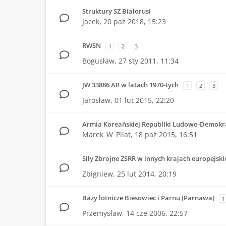
Struktury SZ Białorusi
Jacek,
20 paź 2018, 15:23
RWSN
1
2
3
Bogusław,
27 sty 2011, 11:34
JW 33886 AR w latach 1970-tych
1
2
3
Jarosław,
01 lut 2015, 22:20
Armia Koreańskiej Republiki Ludowo-Demokra
Marek_W_Pilat,
18 paź 2015, 16:51
Siły Zbrojne ZSRR w innych krajach europejski
Zbigniew,
25 lut 2014, 20:19
Bazy lotnicze Biesowiec i Parnu (Parnawa)
1
Przemysław,
14 cze 2006, 22:57