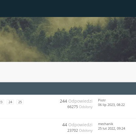
Piotr
244
Odpowiedzi
23
24
25
06 lip 2023, 08:22
66275
Odsłony
mechanik
44
Odpowiedzi
25 lut 2022, 09:24
23702
Odsłony