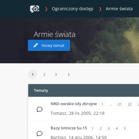
Ograniczony dostęp
Armie świata
Armie świata
Nowy temat
1
2
3
Tematy
NRD-owskie siły zbrojne
1
…
21
22
Tomasz,
28 lis 2005, 22:18
Bazy lotnicze Su-15
1
2
3
4
5
Bartosz,
14 gru 2006, 14:50