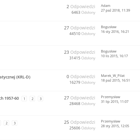
Adam
2
Odpowiedzi
27 paź 2018, 11:39
6463
Odsłony
Bogusław
27
Odpowiedzi
16 sty 2016, 16:21
44510
Odsłony
Bogusław
23
Odpowiedzi
10 lis 2015, 16:17
31415
Odsłony
Marek_W_Pilat
0
Odpowiedzi
tycznej (KRL-D)
18 paź 2015, 16:51
16279
Odsłony
Przemysław
27
Odpowiedzi
ch 1957-60
1
2
3
31 lip 2015, 11:07
28468
Odsłony
Przemysław
25
Odpowiedzi
2
3
28 sty 2015, 12:05
25606
Odsłony