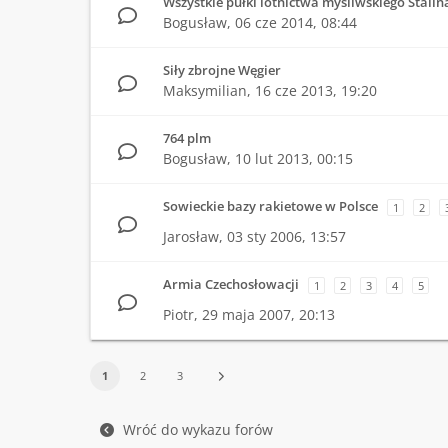
Wszystkie pułki lotnictwa myśliwskiego Stalin
Bogusław,
06 cze 2014, 08:44
Siły zbrojne Węgier
Maksymilian,
16 cze 2013, 19:20
764 plm
Bogusław,
10 lut 2013, 00:15
Sowieckie bazy rakietowe w Polsce
1
2
Jarosław,
03 sty 2006, 13:57
Armia Czechosłowacji
1
2
3
4
5
Piotr,
29 maja 2007, 20:13
1
2
3
Wróć do wykazu forów