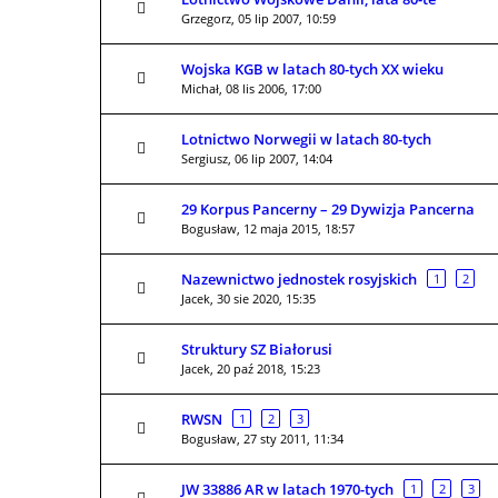
Grzegorz,
05 lip 2007, 10:59
Wojska KGB w latach 80-tych XX wieku
Michał,
08 lis 2006, 17:00
Lotnictwo Norwegii w latach 80-tych
Sergiusz,
06 lip 2007, 14:04
29 Korpus Pancerny – 29 Dywizja Pancerna
Bogusław,
12 maja 2015, 18:57
Nazewnictwo jednostek rosyjskich
1
2
Jacek,
30 sie 2020, 15:35
Struktury SZ Białorusi
Jacek,
20 paź 2018, 15:23
RWSN
1
2
3
Bogusław,
27 sty 2011, 11:34
JW 33886 AR w latach 1970-tych
1
2
3