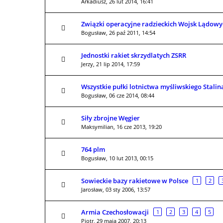
Arkadiusz,
26 lut 2014, 16:41
Związki operacyjne radzieckich Wojsk Lądowy
Bogusław,
26 paź 2011, 14:54
Jednostki rakiet skrzydlatych ZSRR
Jerzy,
21 lip 2014, 17:59
Wszystkie pułki lotnictwa myśliwskiego Stalin
Bogusław,
06 cze 2014, 08:44
Siły zbrojne Węgier
Maksymilian,
16 cze 2013, 19:20
764 plm
Bogusław,
10 lut 2013, 00:15
Sowieckie bazy rakietowe w Polsce
1
2
Jarosław,
03 sty 2006, 13:57
Armia Czechosłowacji
1
2
3
4
5
Piotr,
29 maja 2007, 20:13