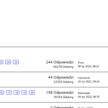
244
Odpowiedzi
23
24
25
Piotr
06 lip 2023, 08:22
66278
Odsłony
44
Odpowiedzi
mechanik
25 lut 2022, 09:24
23703
Odsłony
198
Odpowiedzi
16
17
18
19
20
Radosław
04 sty 2022, 06:35
78743
Odsłony
2
Odpowiedzi