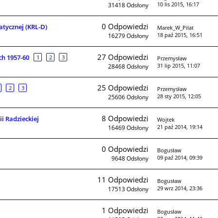
10 lis 2015, 16:17
31418
Odsłony
0
Odpowiedzi
tycznej (KRL-D)
Marek_W_Pilat
18 paź 2015, 16:51
16279
Odsłony
27
Odpowiedzi
ch 1957-60
1
2
3
Przemysław
31 lip 2015, 11:07
28468
Odsłony
25
Odpowiedzi
2
3
Przemysław
28 sty 2015, 12:05
25606
Odsłony
8
Odpowiedzi
i Radzieckiej
Wojtek
21 paź 2014, 19:14
16469
Odsłony
0
Odpowiedzi
Bogusław
09 paź 2014, 09:39
9648
Odsłony
11
Odpowiedzi
Bogusław
29 wrz 2014, 23:36
17513
Odsłony
1
Odpowiedzi
Bogusław