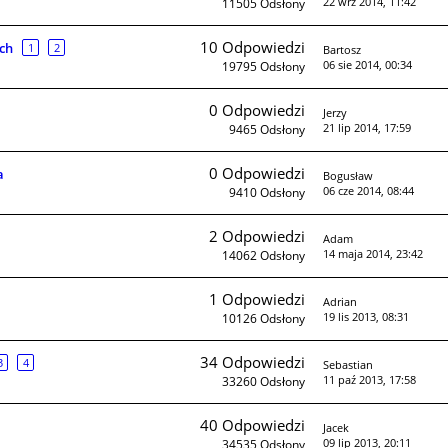
22 wrz 2014, 11:42
11505
Odsłony
10
Odpowiedzi
ch
1
2
Bartosz
06 sie 2014, 00:34
19795
Odsłony
0
Odpowiedzi
Jerzy
21 lip 2014, 17:59
9465
Odsłony
0
Odpowiedzi
a
Bogusław
06 cze 2014, 08:44
9410
Odsłony
2
Odpowiedzi
Adam
14 maja 2014, 23:42
14062
Odsłony
1
Odpowiedzi
Adrian
19 lis 2013, 08:31
10126
Odsłony
34
Odpowiedzi
3
4
Sebastian
11 paź 2013, 17:58
33260
Odsłony
40
Odpowiedzi
Jacek
09 lip 2013, 20:11
34535
Odsłony