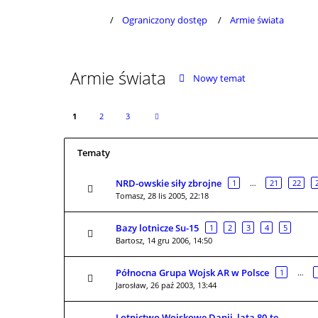
Ograniczony dostęp
Armie świata
Armie świata
Nowy temat
1
2
3
Tematy
NRD-owskie siły zbrojne
1
…
21
22
Tomasz,
28 lis 2005, 22:18
Bazy lotnicze Su-15
1
2
3
4
5
Bartosz,
14 gru 2006, 14:50
Północna Grupa Wojsk AR w Polsce
1
…
Jarosław,
26 paź 2003, 13:44
Lotnictwo Wojskowe Danii, lata 80-te