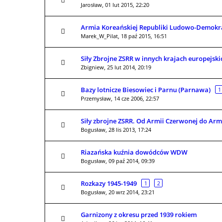
Jarosław,
01 lut 2015, 22:20
Armia Koreańskiej Republiki Ludowo-Demokra
Marek_W_Pilat,
18 paź 2015, 16:51
Siły Zbrojne ZSRR w innych krajach europejski
Zbigniew,
25 lut 2014, 20:19
Bazy lotnicze Biesowiec i Parnu (Parnawa)
1
Przemysław,
14 cze 2006, 22:57
Siły zbrojne ZSRR. Od Armii Czerwonej do Armi
Bogusław,
28 lis 2013, 17:24
Riazańska kuźnia dowódców WDW
Bogusław,
09 paź 2014, 09:39
Rozkazy 1945-1949
1
2
Bogusław,
20 wrz 2014, 23:21
Garnizony z okresu przed 1939 rokiem