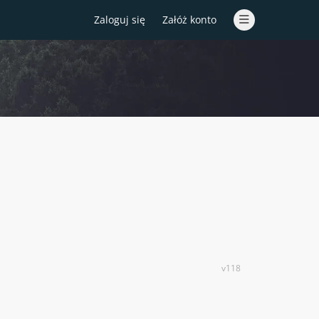
Zaloguj się
Załóż konto
v118