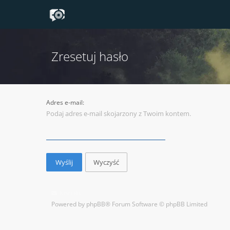
Zresetuj hasło
Adres e-mail:
Podaj adres e-mail skojarzony z Twoim kontem.
Kontakt
Powered by
phpBB
® Forum Software © phpBB Limited