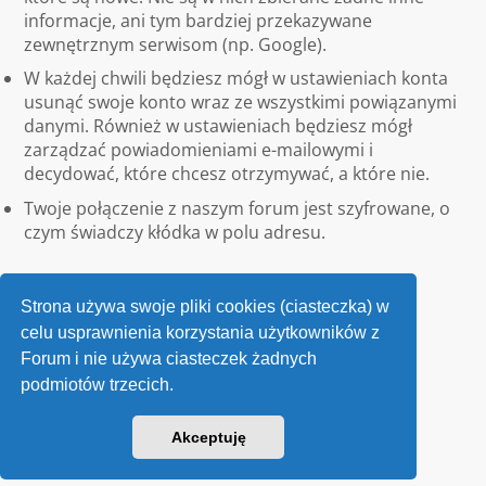
informacje, ani tym bardziej przekazywane
zewnętrznym serwisom (np. Google).
W każdej chwili będziesz mógł w ustawieniach konta
usunąć swoje konto wraz ze wszystkimi powiązanymi
danymi. Również w ustawieniach będziesz mógł
zarządzać powiadomieniami e-mailowymi i
decydować, które chcesz otrzymywać, a które nie.
Twoje połączenie z naszym forum jest szyfrowane, o
czym świadczy kłódka w polu adresu.
Strona używa swoje pliki cookies (ciasteczka) w
celu usprawnienia korzystania użytkowników z
Forum i nie używa ciasteczek żadnych
podmiotów trzecich.
Kontakt
Akceptuję
v118
Powered by
phpBB
® Forum Software © phpBB Limited