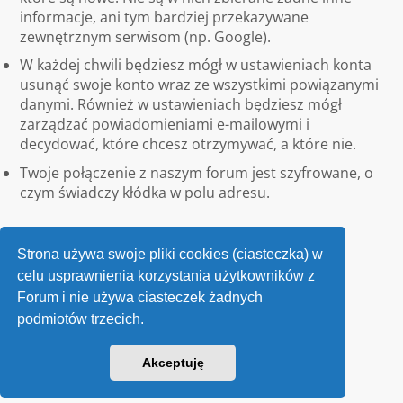
informacje, ani tym bardziej przekazywane
zewnętrznym serwisom (np. Google).
W każdej chwili będziesz mógł w ustawieniach konta
usunąć swoje konto wraz ze wszystkimi powiązanymi
danymi. Również w ustawieniach będziesz mógł
zarządzać powiadomieniami e-mailowymi i
decydować, które chcesz otrzymywać, a które nie.
Twoje połączenie z naszym forum jest szyfrowane, o
czym świadczy kłódka w polu adresu.
Strona używa swoje pliki cookies (ciasteczka) w
celu usprawnienia korzystania użytkowników z
Forum i nie używa ciasteczek żadnych
podmiotów trzecich.
Kontakt
Akceptuję
v118
Powered by
phpBB
® Forum Software © phpBB Limited