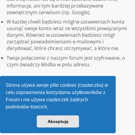
informacje, ani tym bardziej przekazywane
zewnętrznym serwisom (np. Google).
W każdej chwili będziesz mógł w ustawieniach konta
usunąć swoje konto wraz ze wszystkimi powiązanymi
danymi. Również w ustawieniach będziesz mógł
zarządzać powiadomieniami e-mailowymi i
decydować, które chcesz otrzymywać, a które nie.
Twoje połączenie z naszym forum jest szyfrowane, o
czym świadczy kłódka w polu adresu.
Strona używa swoje pliki cookies (ciasteczka) w
celu usprawnienia korzystania użytkowników z
Forum i nie używa ciasteczek żadnych
podmiotów trzecich.
Kontakt
Akceptuję
v118
Powered by
phpBB
® Forum Software © phpBB Limited