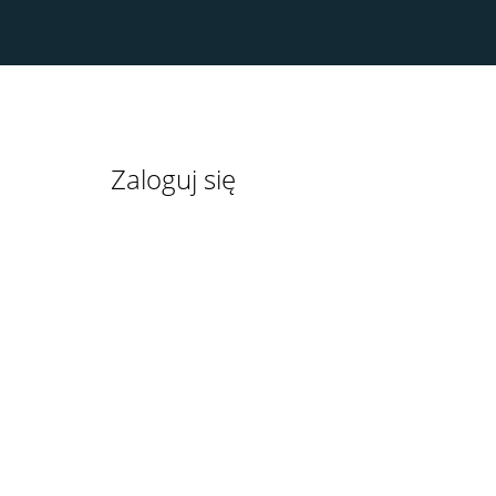
Strona używa swoje pliki cookies (ciasteczka) w celu usprawnienia korzystania użytkowni
Akceptuję
Zaloguj się