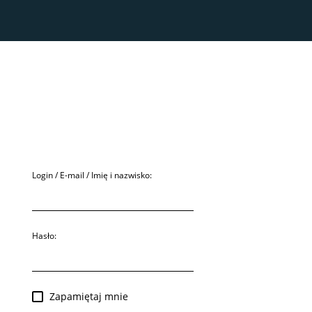
ków z Forum i nie używa ciasteczek żadnych podmiotów trzecich.
Login / E-mail / Imię i nazwisko:
Hasło:
Zapamiętaj mnie