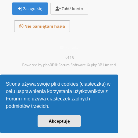
Zaloguj się
Załóż konto
Nie pamiętam hasła
Kontakt
v118
Powered by
phpBB
® Forum Software © phpBB Limited
Strona używa swoje pliki cookies (ciasteczka) w
celu usprawnienia korzystania użytkowników z
Forum i nie używa ciasteczek żadnych
podmiotów trzecich.
Akceptuję