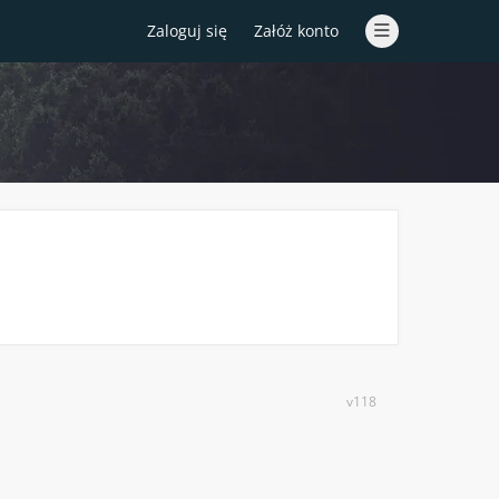
Zaloguj się
Załóż konto
v118