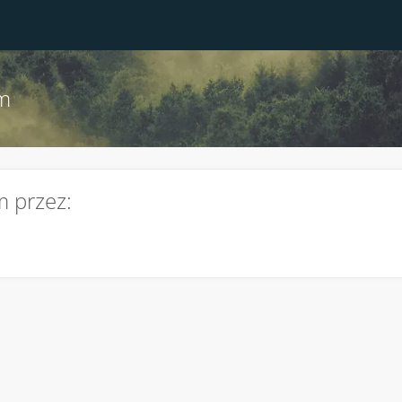
um
m przez: