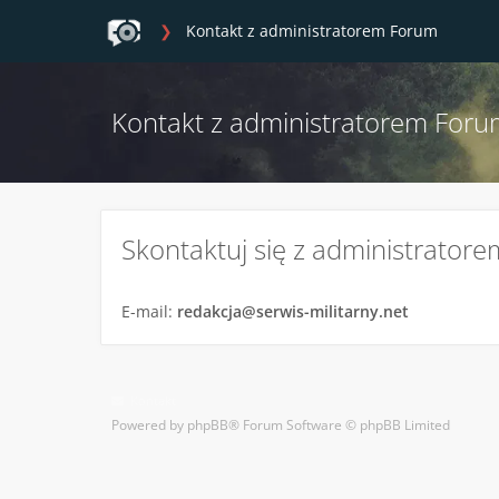
Kontakt z administratorem Forum
Kontakt z administratorem For
Skontaktuj się z administratore
E-mail:
redakcja@serwis-militarny.net
Kontakt
Powered by
phpBB
® Forum Software © phpBB Limited