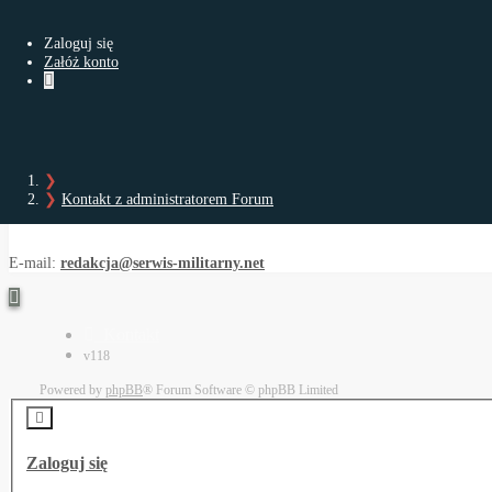
Strona używa swoje pliki cookies (ciasteczka) w celu usprawnieni
Zaloguj się
Akceptuję
Załóż konto
Kontakt z administratorem Forum
Skontaktuj się z administratorem przez:
Kontakt z administratorem Forum
E-mail:
redakcja@serwis-militarny.net
Kontakt
v118
Powered by
phpBB
® Forum Software © phpBB Limited
Zaloguj się