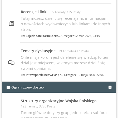
Recenzje i linki
15 Tematy 715 Posty
Tutaj możesz dzielić się recenzjami, informacjami
o nowościach wydawniczych lub linkami do innych
stron.
Re: Zdjęcia satelitarne cieka…
Grzegorz
02 mar 2026, 23:15
Tematy dyskusyjne
19 Tematy 412 Posty
O ile misją Forum jest dzielenie się wiedzą, to ten
dział jest miejscem, w którym możesz dzielić się
swoimi opiniami.
Re: Infowsparcie.net/wria/ pr…
Grzegorz
19 maja 2026, 22:06
Ograniczony dostęp
Struktury organizacyjne Wojska Polskiego
123 Tematy 3786 Posty
Forum główne dotyczy grup jednostek, a subfora -