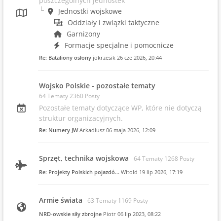
poszczególnych jednostek
Jednostki wojskowe
Oddziały i związki taktyczne
Garnizony
Formacje specjalne i pomocnicze
Re: Bataliony osłony
jokrzesik
26 cze 2026, 20:44
Wojsko Polskie - pozostałe tematy
64 Tematy 2360 Posty
Pozostałe tematy dotyczące WP, które nie dotyczą
struktur organizacyjnych.
Re: Numery JW
Arkadiusz
06 maja 2026, 12:09
Sprzęt, technika wojskowa
64 Tematy 1268 Posty
Re: Projekty Polskich pojazdó…
Witold
19 lip 2026, 17:19
Armie świata
63 Tematy 1169 Posty
NRD-owskie siły zbrojne
Piotr
06 lip 2023, 08:22