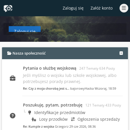
Zaloguj się
Załóż konto
Zaloguj się
aby zobaczyć w tym miejscu podsumowanie najnowszych wpisów od czasów T
Nasza społeczność
Pytania o służbę wojskową
247 Tematy 634 Posty
Jeśli myślisz o wojsku lub szkole wojskowej, albo
potrzebujesz porady prawnej.
Re: Czy z moja chorobą jest s…
bajorowyHacka
Wczoraj
, 18:59
Poszukuję, pytam, potrzebuję
121 Tematy 433 Posty
Identyfikacje przedmiotów
Losy przodków
Ogłoszenia sprzedaży
Re: Kumple z wojska
Grzegorz
29 cze 2026, 08:36