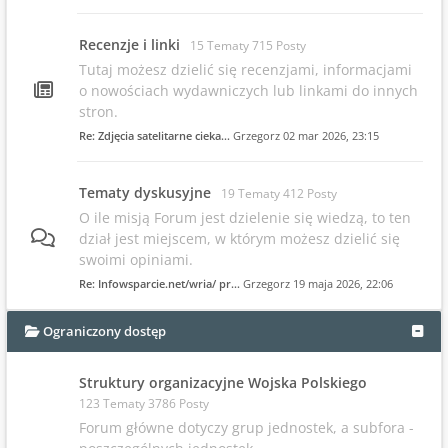
Recenzje i linki
15 Tematy 715 Posty
Tutaj możesz dzielić się recenzjami, informacjami
o nowościach wydawniczych lub linkami do innych
stron.
Re: Zdjęcia satelitarne cieka…
Grzegorz
02 mar 2026, 23:15
Tematy dyskusyjne
19 Tematy 412 Posty
O ile misją Forum jest dzielenie się wiedzą, to ten
dział jest miejscem, w którym możesz dzielić się
swoimi opiniami.
Re: Infowsparcie.net/wria/ pr…
Grzegorz
19 maja 2026, 22:06
Ograniczony dostęp
Struktury organizacyjne Wojska Polskiego
123 Tematy 3786 Posty
Forum główne dotyczy grup jednostek, a subfora -