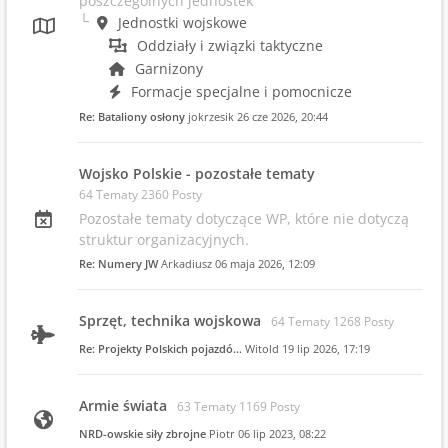
poszczególnych jednostek
Jednostki wojskowe
Oddziały i związki taktyczne
Garnizony
Formacje specjalne i pomocnicze
Re: Bataliony osłony
jokrzesik
26 cze 2026, 20:44
Wojsko Polskie - pozostałe tematy
64 Tematy 2360 Posty
Pozostałe tematy dotyczące WP, które nie dotyczą
struktur organizacyjnych.
Re: Numery JW
Arkadiusz
06 maja 2026, 12:09
Sprzęt, technika wojskowa
64 Tematy 1268 Posty
Re: Projekty Polskich pojazdó…
Witold
19 lip 2026, 17:19
Armie świata
63 Tematy 1169 Posty
NRD-owskie siły zbrojne
Piotr
06 lip 2023, 08:22