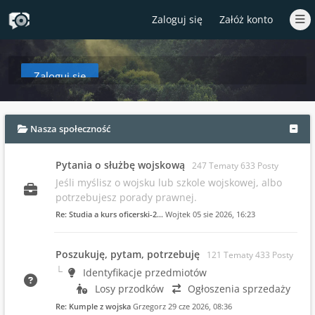
Zaloguj się
Załóż konto
Zaloguj się
aby zobaczyć w tym miejscu podsumowanie najnowszych wpisów od czasów T
Nasza społeczność
Pytania o służbę wojskową
247 Tematy 633 Posty
Jeśli myślisz o wojsku lub szkole wojskowej, albo
potrzebujesz porady prawnej.
Re: Studia a kurs oficerski-2…
Wojtek
05 sie 2026, 16:23
Poszukuję, pytam, potrzebuję
121 Tematy 433 Posty
Identyfikacje przedmiotów
Losy przodków
Ogłoszenia sprzedaży
Re: Kumple z wojska
Grzegorz
29 cze 2026, 08:36