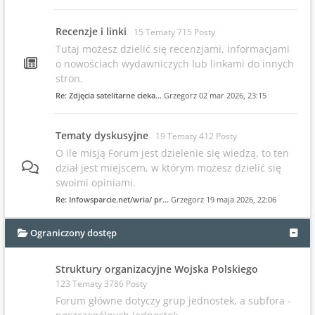
Recenzje i linki
15 Tematy 715 Posty
Tutaj możesz dzielić się recenzjami, informacjami
o nowościach wydawniczych lub linkami do innych
stron.
Re: Zdjęcia satelitarne cieka…
Grzegorz
02 mar 2026, 23:15
Tematy dyskusyjne
19 Tematy 412 Posty
O ile misją Forum jest dzielenie się wiedzą, to ten
dział jest miejscem, w którym możesz dzielić się
swoimi opiniami.
Re: Infowsparcie.net/wria/ pr…
Grzegorz
19 maja 2026, 22:06
Ograniczony dostęp
Struktury organizacyjne Wojska Polskiego
123 Tematy 3786 Posty
Forum główne dotyczy grup jednostek, a subfora -