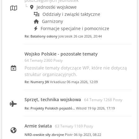
poszczególnych jednostek
Jednostki wojskowe
Oddziały i związki taktyczne
Garnizony
Formacje specjalne i pomocnicze
Re: Bataliony osłony
jokrzesik
26 cze 2026, 20:44
Wojsko Polskie - pozostałe tematy
64 Tematy 2360 Posty
Pozostałe tematy dotyczące WP, które nie dotyczą
struktur organizacyjnych.
Re: Numery JW
Arkadiusz
06 maja 2026, 12:09
Sprzęt, technika wojskowa
64 Tematy 1268 Posty
Re: Projekty Polskich pojazdó…
Witold
19 lip 2026, 17:19
Armie świata
63 Tematy 1169 Posty
NRD-owskie siły zbrojne
Piotr
06 lip 2023, 08:22