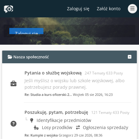
Zaloguj się
Załóż konto
Zaloguj się
aby zobaczyć w tym miejscu podsumowanie najnowszych wpisów od czasów T
Nasza społeczność
Pytania o służbę wojskową
247 Tematy 633 Posty
Jeśli myślisz o wojsku lub szkole wojskowej, albo
potrzebujesz porady prawnej.
Re: Studia a kurs oficerski-2…
Wojtek
05 sie 2026, 16:23
Poszukuję, pytam, potrzebuję
121 Tematy 433 Posty
Identyfikacje przedmiotów
Losy przodków
Ogłoszenia sprzedaży
Re: Kumple z wojska
Grzegorz
29 cze 2026, 08:36