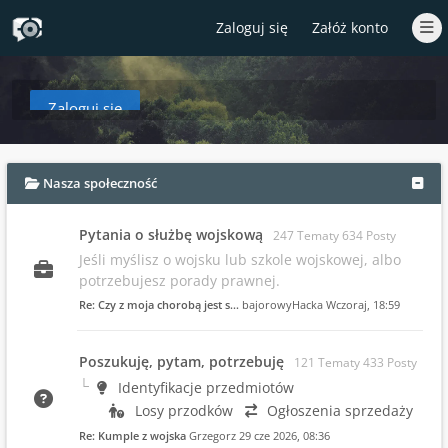
Zaloguj się
Załóż konto
Zaloguj się
aby zobaczyć w tym miejscu podsumowanie najnowszych wpisów od czasów T
Nasza społeczność
Pytania o służbę wojskową
247 Tematy 634 Posty
Jeśli myślisz o wojsku lub szkole wojskowej, albo
potrzebujesz porady prawnej.
Re: Czy z moja chorobą jest s…
bajorowyHacka
Wczoraj
, 18:59
Poszukuję, pytam, potrzebuję
121 Tematy 433 Posty
Identyfikacje przedmiotów
Losy przodków
Ogłoszenia sprzedaży
Re: Kumple z wojska
Grzegorz
29 cze 2026, 08:36