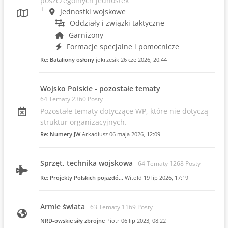
poszczególnych jednostek
Jednostki wojskowe
Oddziały i związki taktyczne
Garnizony
Formacje specjalne i pomocnicze
Re: Bataliony osłony
jokrzesik
26 cze 2026, 20:44
Wojsko Polskie - pozostałe tematy
64 Tematy 2360 Posty
Pozostałe tematy dotyczące WP, które nie dotyczą
struktur organizacyjnych.
Re: Numery JW
Arkadiusz
06 maja 2026, 12:09
Sprzęt, technika wojskowa
64 Tematy 1268 Posty
Re: Projekty Polskich pojazdó…
Witold
19 lip 2026, 17:19
Armie świata
63 Tematy 1169 Posty
NRD-owskie siły zbrojne
Piotr
06 lip 2023, 08:22