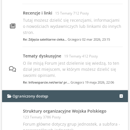
Recenzje i linki
15 Tematy 712 Posty
Tutaj możesz dzielić się recenzjami, informacjami
o nowościach wydawniczych lub linkami do innych
stron.
Re: Zdjęcia satelitarne cieka…
Grzegorz
02 mar 2026, 23:15
Tematy dyskusyjne
19 Tematy 412 Posty
O ile misją Forum jest dzielenie się wiedzą, to ten
dział jest miejscem, w którym możesz dzielić się
swoimi opiniami.
Re: Infowsparcie.net/wria/ pr…
Grzegorz
19 maja 2026, 22:06
Ograniczony dostęp
Struktury organizacyjne Wojska Polskiego
123 Tematy 3786 Posty
Forum główne dotyczy grup jednostek, a subfora -